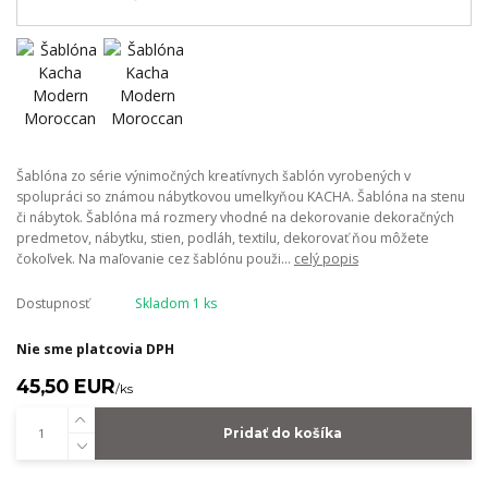
Šablóna zo série výnimočných kreatívnych šablón vyrobených v
spolupráci so známou nábytkovou umelkyňou KACHA. Šablóna na stenu
či nábytok. Šablóna má rozmery vhodné na dekorovanie dekoračných
predmetov, nábytku, stien, podláh, textilu, dekorovať ňou môžete
čokoľvek. Na maľovanie cez šablónu použi...
celý popis
Dostupnosť
Skladom 1 ks
Nie sme platcovia DPH
45,50 EUR
/
ks
Pridať do košíka