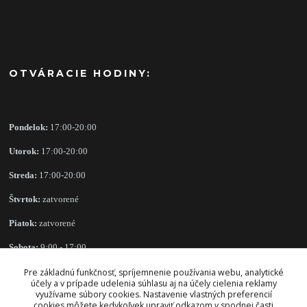
OTVÁRACIE HODINY:
Pondelok:
17:00-20:00
Utorok:
17:00-20:00
Streda:
17:00-20:00
Štvrtok:
zatvorené
Piatok:
zatvorené
Sobota:
9:00 - 17:00
Nedeľa:
zatvorené
Pre základnú funkčnosť, spríjemnenie používania webu, analytické
účely a v prípade udelenia súhlasu aj na účely cielenia reklamy
využívame súbory cookies. Nastavenie vlastných preferencií
cookies môžete kedykoľvek upraviť odkazom v spodnej časti