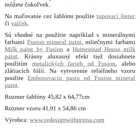
môžete čokoľvek.
Na maľovanie cez šablónu použite
tupovací štetec
či
valček
.
Sú vhodné na použitie napríklad s minerálnymi
farbami
Fusion mineral paint
, mliečnymi farbami
Milk paint by Fusion
a
Homestead House milk
paint
. Krásny aluxusný efekt tiež dosiahnete
použitím
metalických farieb od Fusion
, alebo
zlátiacich fólií. Na vytvorenie reliéfneho vzoru
použite
Embosovaciu pastu od Fusion mineral
paint
.
Rozmer šablóny 45,82 x 64,77cm
Rozmer vzoru 41,91 x 54,86 cm
Výrobca:
www.redesignwithprima.com