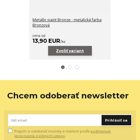
Metallic paint Bronze - metalická farba
Metalické fól
Bronzová
13,90 EUR
Ušetríte 2,80
(- 20 %)
cena od
13,90 EUR
11,10 EUR
/
ks
Zvoliť variant
Z
Chcem odoberať newsletter
Prihlásiť sa
Prajem si odoberať novinky e-mailom podľa
podmienok
spracovania osobných údajov
.