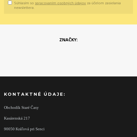
Súhlasím so
spracovaním osobných údajov
za účelom zasielania
newslettera.
ZNAČKY:
KONTAKTNÉ ÚDAJE:
Obchodík Staré Časy
Kasárenská 217
90050 Kráľová pri Senci