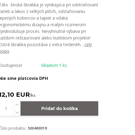
Táto široká škrabka je vynikajúca pri odstraňovaní
farieb a lakov z veľkých plôch, odstaňovaniu
lepených kobercov a tapiet a vďaka
ergonomickému dizajnu a malým rozmerom
zjednodušuje proces. Nevyhnutná výbava pri
každom reštaurovaní alebo kutilskom projekte!
Ostrá škrabka pozostáva z extra tvrdenéh...
celý
popis
Dostupnosť
Skladom 1 ks
Nie sme platcovia DPH
12,10 EUR
/
ks
Pridať do košíka
Číslo produktu:
500400019