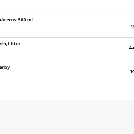
náterov 500 ml
1
ŕn,1 liter
4
farby
1