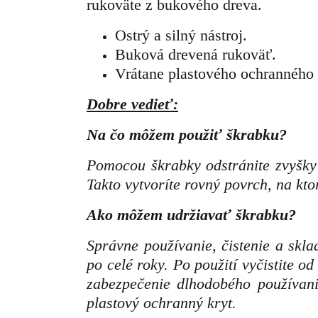
rukoväte z bukového dreva.
Ostrý a silný nástroj.
Buková drevená rukoväť.
Vrátane plastového ochranného 
Dobre vedieť:
Na čo môžem použiť škrabku?
Pomocou škrabky odstránite zvyšky s
Takto vytvoríte rovný povrch, na kt
Ako môžem udržiavať škrabku?
Správne používanie, čistenie a skl
po celé roky. Po použití vyčistite o
zabezpečenie dlhodobého používan
plastový ochranný kryt.