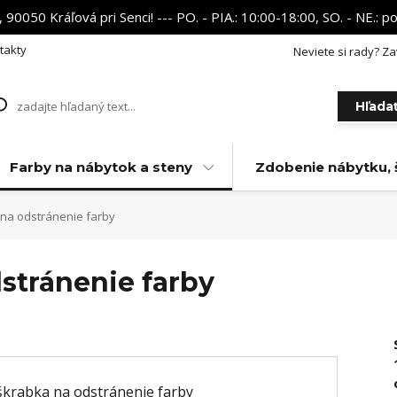
 90050 Kráľová pri Senci! --- PO. - PIA.: 10:00-18:00, SO. - NE.:
takty
Neviete si rady? Za
Hľada
Farby na nábytok a steny
Zdobenie nábytku, 
 na odstránenie farby
stránenie farby