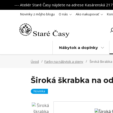
--- Ateliér Staré Časy nájdete na adrese Kasárenská 217,
Novinky z môjho blogu
O nás
Ako nakupovať
Kon
Nábytok a doplnky
Úvod
Farby na nábytok a steny
Široká škrabka
Široká škrabka na od
Novinka