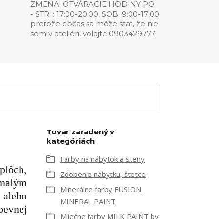
ZMENA! OTVÁRACIE HODINY PO.
- STR. : 17:00-20:00, SOB: 9:00-17:00
pretože občas sa môže stať, že nie
som v ateliéri, volajte 0903429777!
Tovar zaradený v
kategóriách
Farby na nábytok a steny
plôch,
Zdobenie nábytku, štetce
 malým
Minerálne farby FUSION
 alebo
MINERAL PAINT
pevnej
Mliečne farby MILK PAINT by