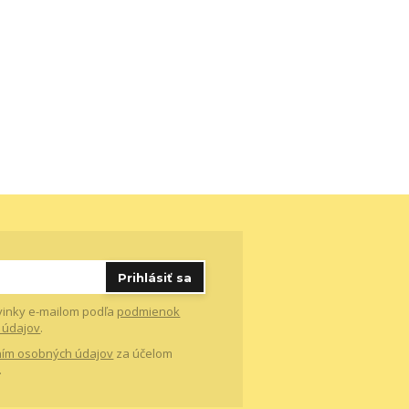
Prihlásiť sa
vinky e-mailom podľa
podmienok
 údajov
.
ím osobných údajov
za účelom
.