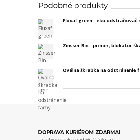
Podobné produkty
Fluxaf green - eko odstraňovač 
Zinsser Bin - primer, blokátor škv
Oválna škrabka na odstránenie 
DOPRAVA KURIÉROM ZDARMA!
pri objednávke nad 65 € (okrem