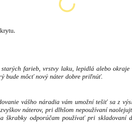
krytu.
tarých farieb, vrstvy laku, lepidlá alebo okraje 
orý bude môcť nový náter dobre priľnúť.
adovanie vášho náradia vám umožní tešiť sa z výs
d zvyškov náterov, pri dlhšom nepoužívaní naoleju
ia škrabky odporúčam používať pri skladovaní 