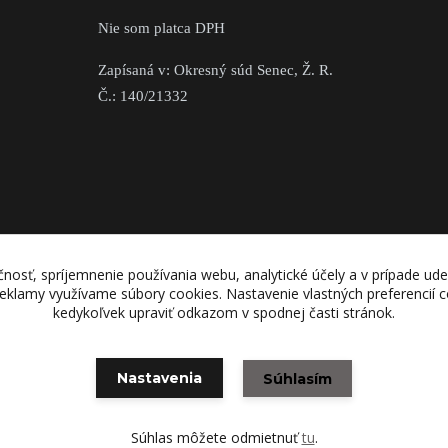
Nie som platca DPH
Zapísaná v: Okresný súd Senec, Ž. R.
Č.: 140/21332
nosť, spríjemnenie používania webu, analytické účely a v prípade ude
 reklamy využívame súbory cookies. Nastavenie vlastných preferencií
kedykoľvek upraviť odkazom v spodnej časti stránok.
Nastavenia
Súhlasím
Vytvorené na
Eshop-rychlo.sk
Súhlas môžete odmietnuť
tu
.