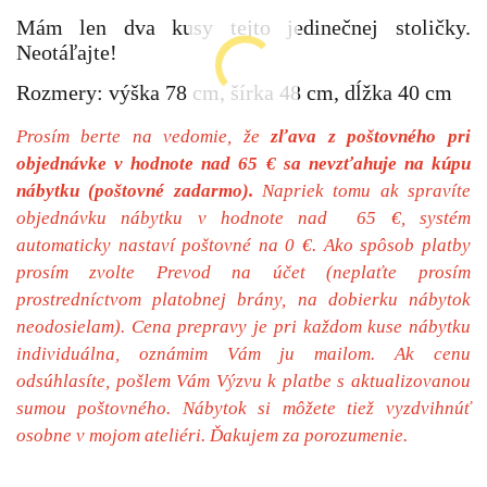
Mám len dva kusy tejto jedinečnej stoličky.
Neotáľajte!
Rozmery: výška 78 cm, šírka 48 cm, dĺžka 40 cm
Prosím berte na vedomie, že
zľava z poštovného pri
objednávke v hodnote nad 65 € sa nevzťahuje na kúpu
nábytku (poštovné zadarmo).
Napriek tomu ak spravíte
objednávku nábytku v hodnote nad 65 €, systém
automaticky nastaví poštovné na 0 €. Ako spôsob platby
prosím zvolte Prevod na účet (neplaťte prosím
prostredníctvom platobnej brány, na dobierku nábytok
neodosielam). Cena prepravy je pri každom kuse nábytku
individuálna, oznámim Vám ju mailom. Ak cenu
odsúhlasíte, pošlem Vám Výzvu k platbe s aktualizovanou
sumou poštovného. Nábytok si môžete tiež vyzdvihnúť
osobne v mojom ateliéri. Ďakujem za porozumenie.