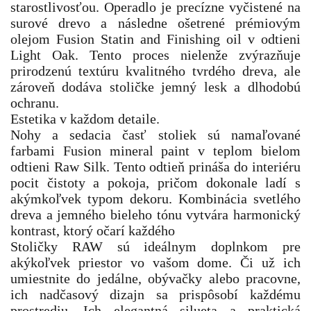
starostlivosťou. Operadlo je precízne vyčistené na
surové drevo a následne ošetrené prémiovým
olejom Fusion Statin and Finishing oil v odtieni
Light Oak. Tento proces nielenže zvýrazňuje
prirodzenú textúru kvalitného tvrdého dreva, ale
zároveň dodáva stoličke jemný lesk a dlhodobú
ochranu.
Estetika v každom detaile.
Nohy a sedacia časť stoliek sú namaľované
farbami Fusion mineral paint v teplom bielom
odtieni Raw Silk. Tento odtieň prináša do interiéru
pocit čistoty a pokoja, pričom dokonale ladí s
akýmkoľvek typom dekoru. Kombinácia svetlého
dreva a jemného bieleho tónu vytvára harmonický
kontrast, ktorý očarí každého
Stoličky RAW sú ideálnym doplnkom pre
akýkoľvek priestor vo vašom dome. Či už ich
umiestnite do jedálne, obývačky alebo pracovne,
ich nadčasový dizajn sa prispôsobí každému
prostrediu. Ich elegantná silueta a praktická