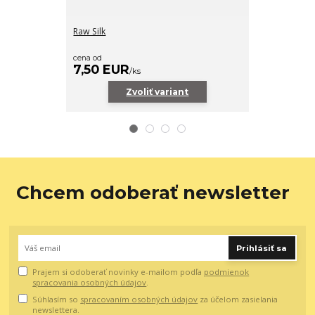
Raw Silk
Stain & Finishin
Fixačný pigme
cena od
35,90 EU
7,50 EUR
/
ks
Zvoliť variant
Chcem odoberať newsletter
Prihlásiť sa
Prajem si odoberať novinky e-mailom podľa
podmienok
spracovania osobných údajov
.
Súhlasím so
spracovaním osobných údajov
za účelom zasielania
newslettera.