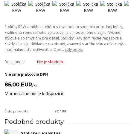
Stoličky RAW z môjho ateliéru sú symbolom spojenia prírodnej krásy,
kvalitného remeselného spracovania a moderného dizajnu. Vkusné,
štýlové a so zmyslom pre detail. Stoličky RAW som ručne repasovala.
Každý kúsok je dôkladne rozobratý, zbavený starého laku a ošetrený s
maximálnou starostlivosťou. Ope...
celý popis
Dostupnosť
Nie je skladom
Nie sme platcovia DPH
85,00 EUR
/
ks
Momentálne nie je k dispozícii
Číslo produktu:
SC 198
Podobné produkty
Stolička Eucalyptus