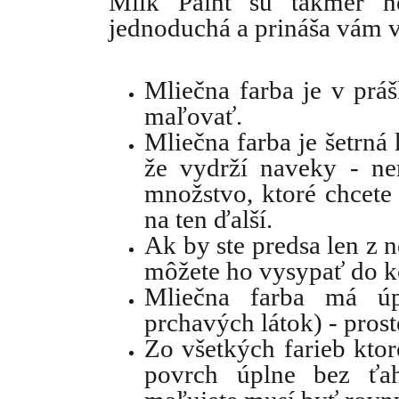
Milk Paint sú takmer n
jednoduchá a prináša vám v
Mliečna farba je v prá
maľovať.
Mliečna farba je šetrná
že vydrží naveky - ne
množstvo, ktoré chcete 
na ten ďalší.
Ak by ste predsa len z 
môžete ho vysypať do k
Mliečna farba má ú
prchavých látok) - pros
Zo všetkých farieb kto
povrch úplne bez ťa