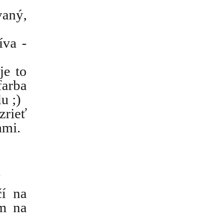
vaný,
íva -
je to
farba
u ;)
zrieť
ami.
.
čí na
ám na