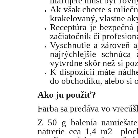
maľujete musí byť rovn
Ak však chcete s mliečn
krakelovaný, vlastne a
Receptúra je bezpečná 
začiatočník či profesion
Vyschnutie a zároveň aj
najrýchlejšie schnúca
vytvrdne skôr než si po
K dispozícii máte nádhe
do obchodíku, alebo si 
Ako ju použiť?
Farba sa predáva vo vrecúš
Z 50 g balenia namiešat
natretie cca 1,4 m2 ploc