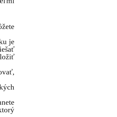
eľmi
ôžete
ku je
iešať
ložiť
ovať,
kých
hnete
torý