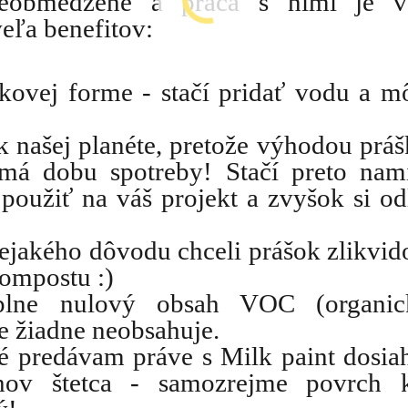
eobmedzené a práca s nimi je v
eľa benefitov:
škovej forme - stačí pridať vodu a m
 k našej planéte, pretože výhodou práš
má dobu spotreby! Stačí preto nam
použiť na váš projekt a zvyšok si od
nejakého dôvodu chceli prášok zlikvid
ompostu :)
plne nulový obsah VOC (organic
te žiadne neobsahuje.
ré predávam práve s Milk paint dosia
hov štetca - samozrejme povrch k