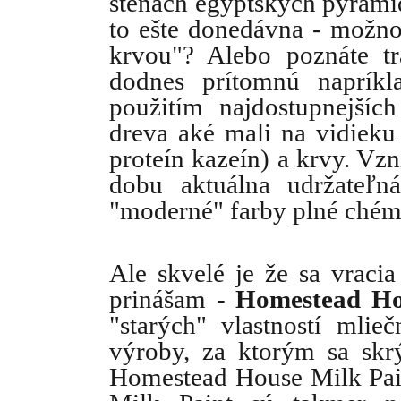
stenách egyptských pyramíd
to ešte donedávna - možno
krvou"? Alebo poznáte tr
dodnes prítomnú napríkl
použitím najdostupnejšíc
dreva aké mali na vidieku
proteín kazeín) a krvy. Vzn
dobu aktuálna udržateľná
"moderné" farby plné chémi
Ale skvelé je že sa vraci
prinášam -
Homestead Ho
"starých" vlastností mlie
výroby, za ktorým sa skr
Homestead House Milk Pai