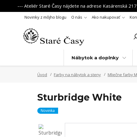
--- Ateliér Staré Časy nájdete na adrese Kasárenská 217,
Novinky z môjho blogu
O nás
Ako nakupovať
Kon
Nábytok a doplnky
Úvod
Farby na nábytok a steny
Mliečne farby 
Sturbridge White
Novinka