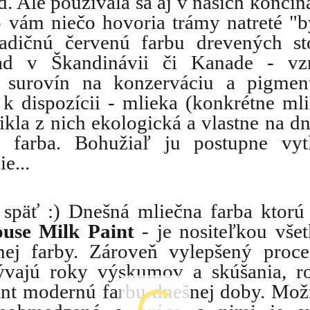
. Ale používala sa aj v našich končin
 vám niečo hovoria trámy natreté "
adičnú červenú farbu drevených st
ad v Škandinávii či Kanade - vzn
h surovín na konzerváciu a pigmen
 k dispozícii - mlieka (konkrétne ml
ikla z nich ekologická a vlastne na d
 farba. Bohužiaľ ju postupne vytl
e...
a späť :) Dnešná mliečna farba ktor
use Milk Paint
- je nositeľkou vše
čnej farby. Zároveň vylepšený proce
ývajú roky výskumov a skúšania, r
nt modernú farbu dnešnej doby. Mož