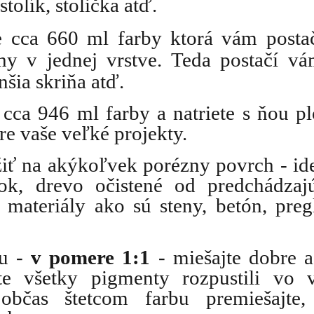
tolík, stolička atď.
e cca 660 ml farby ktorá vám posta
hy v jednej vrstve. Teda postačí v
šia skriňa atď.
 cca 946 ml farby a natriete s ňou p
re vaše veľké projekty.
iť na akýkoľvek porézny povrch - id
ok, drevo očistené od predchádzaj
 materiály ako sú steny, betón, preg
ou -
v pomere 1:1
- miešajte dobre 
te všetky pigmenty rozpustili vo 
občas štetcom farbu premiešajte,