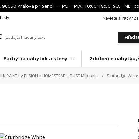
 90050 Kráľová pri Senci! --- PO. - PIA.: 10:00-18:00, SO. - NE.:
takty
Neviete si rady? Za
Hľada
Farby na nábytok a steny
Zdobenie nábytku, 
MILK PAINT by FUSION a HOMESTEAD HOUSE Milk paint
Sturbridge White