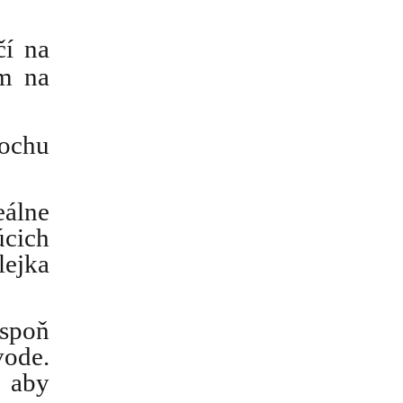
čí na
ám na
lochu
eálne
úcich
lejka
aspoň
vode.
 aby