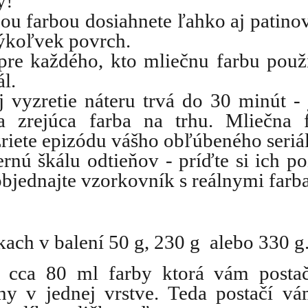
ý!
ou farbou dosiahnete ľahko aj patino
kýkoľvek povrch.
pre každého, kto mliečnu farbu použ
ál.
 vyzretie náteru trvá do 30 minút - 
 a zrejúca farba na trhu. Mliečna 
zriete epizódu vášho obľúbeného seriál
rnú škálu odtieňov - príďte si ich po
objednajte vzorkovník s reálnymi farb
kach v balení 50 g, 230 g alebo 330 g
e cca 80 ml farby ktorá vám posta
hy v jednej vrstve. Teda postačí v