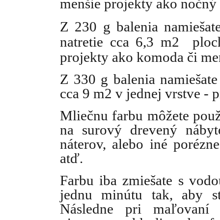
menšie projekty ako nočný s
Z 230 g balenia namiešat
natretie cca 6,3 m2 ploc
projekty ako komoda či men
Z 330 g balenia namiešate
cca 9 m2 v jednej vrstve - p
Mliečnu farbu môžete použ
na surový drevený nábyt
náterov, alebo iné porézne
atď.
Farbu iba zmiešate s vod
jednu minútu tak, aby s
Následne pri maľovaní 