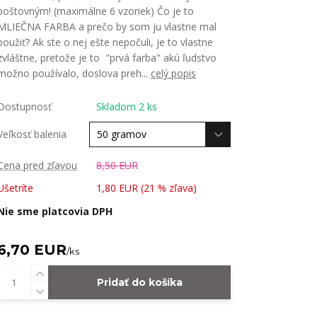
poštovným! (maximálne 6 vzoriek) Čo je to
MLIEČNA FARBA a prečo by som ju vlastne mal
použiť? Ak ste o nej ešte nepočuli, je to vlastne
zvláštne, pretože je to "prvá farba" akú ľudstvo
možno používalo, doslova preh...
celý popis
Dostupnosť
Skladom 2 ks
Veľkosť balenia
Cena pred zľavou
8,50 EUR
Ušetríte
1,80 EUR (
21
% zľava)
Nie sme platcovia DPH
6,70 EUR
/
ks
Pridať do košíka