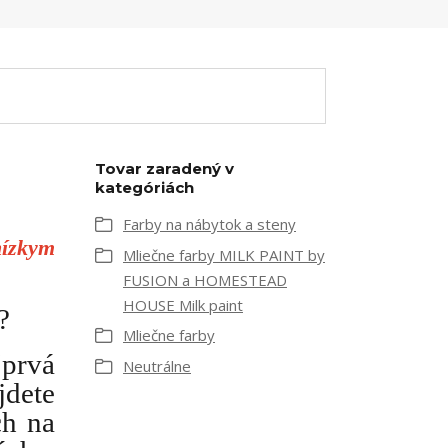
Tovar zaradený v
kategóriách
Farby na nábytok a steny
nízkym
Mliečne farby MILK PAINT by
FUSION a HOMESTEAD
HOUSE Milk paint
?
Mliečne farby
"prvá
Neutrálne
jdete
ch na