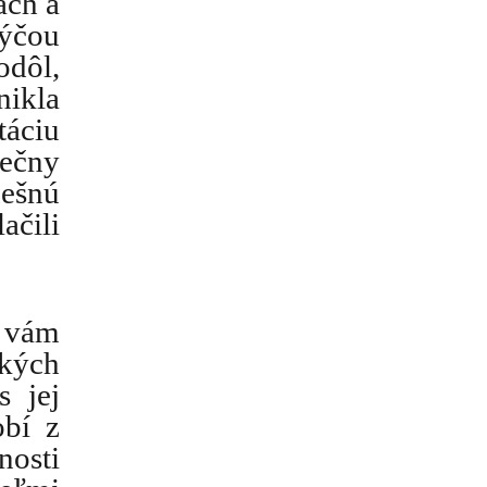
ách a
býčou
odôl,
ikla
táciu
iečny
nešnú
ačili
ú vám
tkých
s jej
obí z
nosti