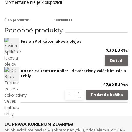
Momentálne nie je k dispozícii
Číslo produktu:
500900033
Podobné produkty
Fusion Aplikátor lakov a olejov
7,30 EUR
/
ks
Detail
IOD Brick Texture Roller - dekoratívny valček imitácia
tehly
47,00 EUR
/
ks
Pridať do košíka
DOPRAVA KURIÉROM ZDARMA!
pri objednávke nad 65 € (okrem nábytku), odosielam aj do ČR -