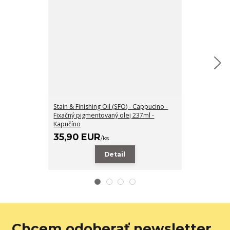
Stain & Finishing Oil (SFO) - Cappucino -
Oakham
Fixačný pigmentovaný olej 237ml -
Kapučíno
cena od
35,90 EUR
7,50 EUR
/
ks
Detail
Z
Chcem odoberať newsletter