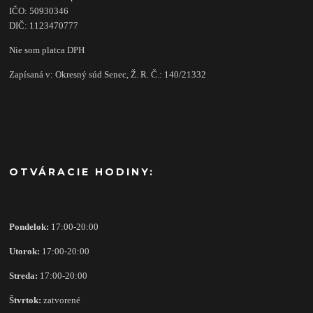
IČO: 50930346
DIČ: 1123470777
Nie som platca DPH
Zapísaná v: Okresný súd Senec, Ž. R. Č.: 140/21332
OTVÁRACIE HODINY:
Pondelok:
17:00-20:00
Utorok:
17:00-20:00
Streda:
17:00-20:00
Štvrtok:
zatvorené