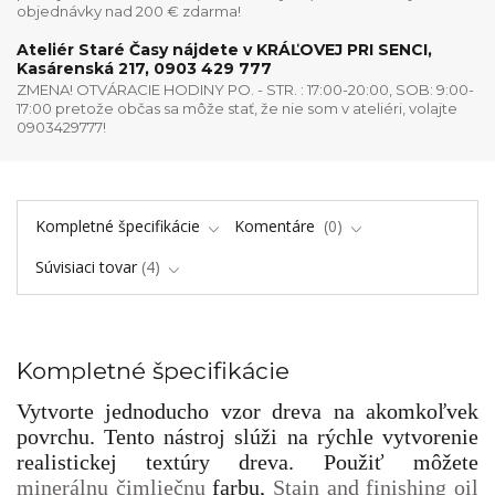
objednávky nad 200 € zdarma!
Ateliér Staré Časy nájdete v KRÁĽOVEJ PRI SENCI,
Kasárenská 217, 0903 429 777
ZMENA! OTVÁRACIE HODINY PO. - STR. : 17:00-20:00, SOB: 9:00-
17:00 pretože občas sa môže stať, že nie som v ateliéri, volajte
0903429777!
Kompletné špecifikácie
Komentáre
0
Súvisiaci tovar
4
Kompletné špecifikácie
Vytvorte jednoducho vzor dreva na akomkoľvek
povrchu. Tento nástroj slúži na rýchle vytvorenie
realistickej textúry dreva. Použiť môžete
minerálnu či
mliečnu
farbu,
Stain and finishing oil