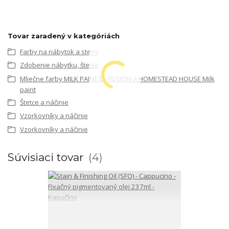
Tovar zaradený v kategóriách
Farby na nábytok a steny
Zdobenie nábytku, štetce
Mliečne farby MILK PAINT by FUSION a HOMESTEAD HOUSE Milk
paint
Štetce a náčinie
Vzorkovníky a náčinie
Vzorkovníky a náčinie
Súvisiaci tovar
4