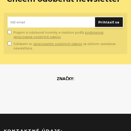
Prihlásiť sa
Prajem si odoberať novinky e-mailom podľa
podmienok
spracovania osobných údajov
.
Súhlasím so
spracovaním osobných údajov
za účelom zasielania
newslettera.
ZNAČKY:
KONTAKTNÉ ÚDAJE: