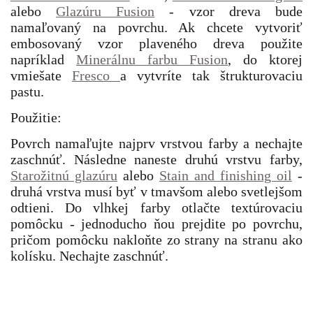
alebo
Glazúru Fusion
- vzor dreva bude
namaľovaný na povrchu. Ak chcete vytvoriť
embosovaný vzor plaveného dreva použite
napríklad
Minerálnu farbu Fusion
, do ktorej
vmiešate
Fresco
a vytvríte tak štrukturovaciu
pastu.
Použitie:
Povrch namaľujte najprv vrstvou farby a nechajte
zaschnúť. Následne naneste druhú vrstvu farby,
Starožitnú glazúru
alebo
Stain and finishing oil
-
druhá vrstva musí byť v tmavšom alebo svetlejšom
odtieni. Do vlhkej farby otlačte textúrovaciu
pomôcku - jednoducho ňou prejdite po povrchu,
pričom pomôcku nakloňte zo strany na stranu ako
kolísku. Nechajte zaschnúť.