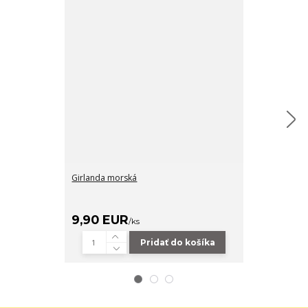
Girlanda morská
Pečiatka IOD 
9,90 EUR
56,90 EU
/
ks
Pridať do košíka