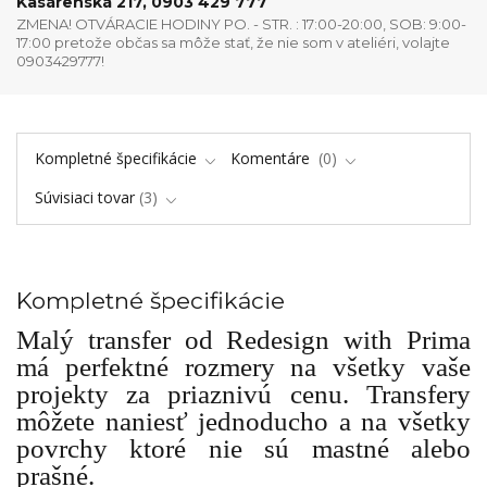
Kasárenská 217, 0903 429 777
ZMENA! OTVÁRACIE HODINY PO. - STR. : 17:00-20:00, SOB: 9:00-
17:00 pretože občas sa môže stať, že nie som v ateliéri, volajte
0903429777!
Kompletné špecifikácie
Komentáre
0
Súvisiaci tovar
3
Kompletné špecifikácie
Malý transfer od Redesign with Prima
má perfektné rozmery na všetky vaše
projekty za priaznivú cenu. Transfery
môžete naniesť jednoducho a na všetky
povrchy ktoré nie sú mastné alebo
prašné.