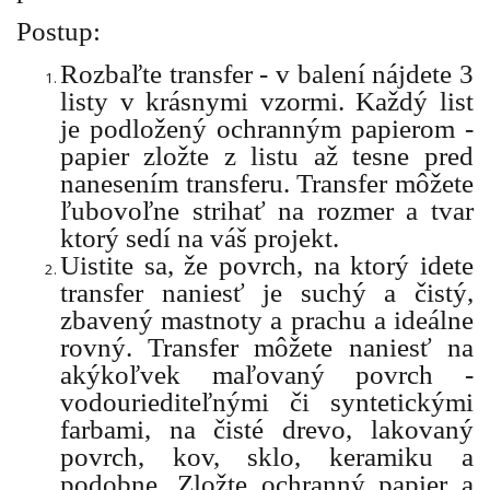
Postup:
Rozbaľte transfer - v balení nájdete 3
listy v krásnymi vzormi. Každý list
je podložený ochranným papierom -
papier zložte z listu až tesne pred
nanesením transferu. Transfer môžete
ľubovoľne strihať na rozmer a tvar
ktorý sedí na váš projekt.
Uistite sa, že povrch, na ktorý idete
transfer naniesť je suchý a čistý,
zbavený mastnoty a prachu a ideálne
rovný. Transfer môžete naniesť na
akýkoľvek maľovaný povrch -
vodouriediteľnými či syntetickými
farbami, na čisté drevo, lakovaný
povrch, kov, sklo, keramiku a
podobne. Zložte ochranný papier a