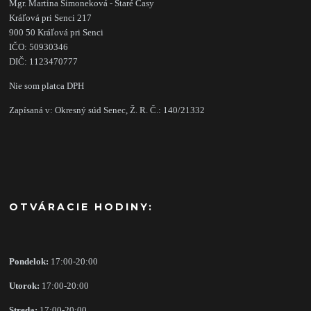
Mgr. Martina Šimoneková - Staré Časy
Kráľová pri Senci 217
900 50 Kráľová pri Senci
IČO: 50930346
DIČ: 1123470777
Nie som platca DPH
Zapísaná v: Okresný súd Senec, Ž. R. Č.: 140/21332
OTVÁRACIE HODINY:
Pondelok:
17:00-20:00
Utorok:
17:00-20:00
Streda:
17:00-20:00