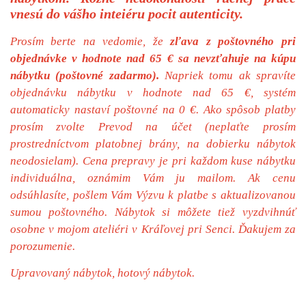
vnesú do vášho inteiéru pocit autenticity.
Prosím berte na vedomie, že
zľava z poštovného pri
objednávke v hodnote nad 65 € sa nevzťahuje na kúpu
nábytku (poštovné zadarmo).
Napriek tomu ak spravíte
objednávku nábytku v hodnote nad 65 €, systém
automaticky nastaví poštovné na 0 €. Ako spôsob platby
prosím zvolte Prevod na účet (neplaťte prosím
prostredníctvom platobnej brány, na dobierku nábytok
neodosielam). Cena prepravy je pri každom kuse nábytku
individuálna, oznámim Vám ju mailom. Ak cenu
odsúhlasíte, pošlem Vám Výzvu k platbe s aktualizovanou
sumou poštovného. Nábytok si môžete tiež vyzdvihnúť
osobne v mojom ateliéri v Kráľovej pri Senci. Ďakujem za
porozumenie.
Upravovaný nábytok, hotový nábytok.