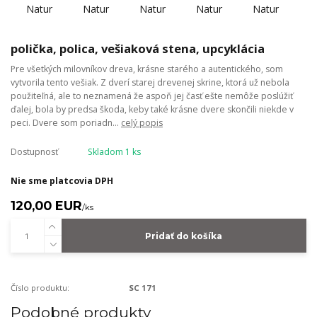
polička, polica, vešiaková stena, upcyklácia
Pre všetkých milovníkov dreva, krásne starého a autentického, som
vytvorila tento vešiak. Z dverí starej drevenej skrine, ktorá už nebola
použiteľná, ale to neznamená že aspoň jej časť ešte nemôže poslúžiť
ďalej, bola by predsa škoda, keby také krásne dvere skončili niekde v
peci. Dvere som poriadn...
celý popis
Dostupnosť
Skladom 1 ks
Nie sme platcovia DPH
120,00 EUR
/
ks
Pridať do košíka
Číslo produktu:
SC 171
Podobné produkty