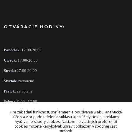
OTVÁRACIE HODINY:
Pondelok:
17:00-20:00
Utorok:
17:00-20:00
Streda:
17:00-20:00
Štvrtok:
zatvorené
Piatok:
zatvorené
Sobota:
9:00 - 17:00
Pre základnú funkčnosť, spríjemnenie používania webu, analytické
Nedeľa:
zatvorené
účely a v prípade udelenia súhlasu aj na účely cielenia reklamy
využívame súbory cookies. Nastavenie vlastných preferencií
cookies môžete kedykoľvek upraviť odkazom v spodnej časti
stránok.