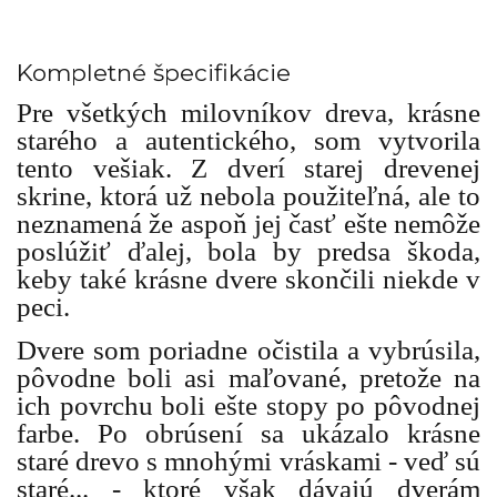
Kompletné špecifikácie
Pre všetkých milovníkov dreva, krásne
starého a autentického, som vytvorila
tento vešiak. Z dverí starej drevenej
skrine, ktorá už nebola použiteľná, ale to
neznamená že aspoň jej časť ešte nemôže
poslúžiť ďalej, bola by predsa škoda,
keby také krásne dvere skončili niekde v
peci.
Dvere som poriadne očistila a vybrúsila,
pôvodne boli asi maľované, pretože na
ich povrchu boli ešte stopy po pôvodnej
farbe. Po obrúsení sa ukázalo krásne
staré drevo s mnohými vráskami - veď sú
staré... - ktoré však dávajú dverám