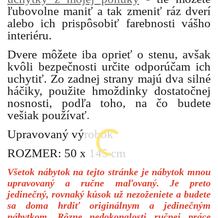
ľubovolne maniť a tak zmeniť ráz dverí
alebo ich prispôsobiť farebnosti vášho
interiéru.
Dvere môžete iba oprieť o stenu, avšak
kvôli bezpečnosti určite odporúčam ich
uchytiť. Zo zadnej strany majú dva silné
háčiky, použite hmoždinky dostatočnej
nosnosti, podľa toho, na čo budete
vešiak používať.
Upravovaný výrobok
ROZMER: 50 x 145 cm
Všetok nábytok na tejto stránke je nábytok mnou
upravovaný a ručne maľovaný. Je preto
jedinečný, rovnaký kúsok už nezoženiete a budete
sa doma hrdiť originálnym a jedinečným
nábytkom. Rôzne nedokonalosti ručnej práce