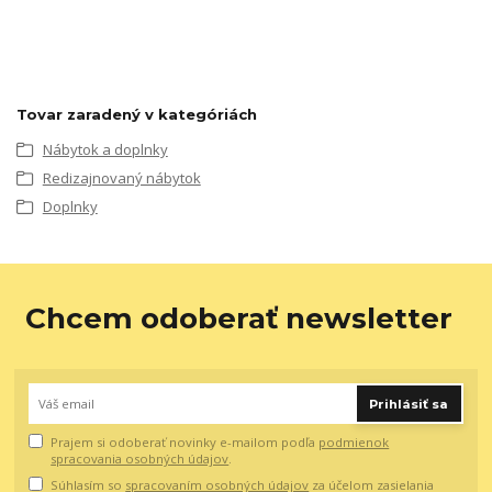
Tovar zaradený v kategóriách
Nábytok a doplnky
Redizajnovaný nábytok
Doplnky
Chcem odoberať newsletter
Prihlásiť sa
Prajem si odoberať novinky e-mailom podľa
podmienok
spracovania osobných údajov
.
Súhlasím so
spracovaním osobných údajov
za účelom zasielania