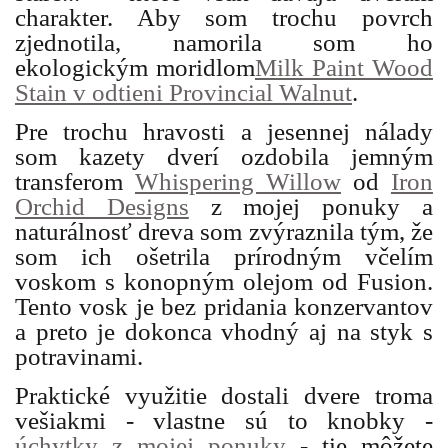
charakter. Aby som trochu povrch
zjednotila, namorila som ho
ekologickým moridlom
Milk Paint Wood
Stain v odtieni Provincial Walnut
.
Pre trochu hravosti a jesennej nálady
som kazety dverí ozdobila jemným
transferom
Whispering Willow
od
Iron
Orchid Designs
z mojej ponuky a
naturálnosť dreva som zvýraznila tým, že
som ich ošetrila prírodným včelím
voskom s konopným olejom od Fusion.
Tento vosk je bez pridania konzervantov
a preto je dokonca vhodný aj na styk s
potravinami.
Praktické využitie dostali dvere troma
vešiakmi - vlastne sú to knobky -
úchytky z mojej ponuky
- tie môžete