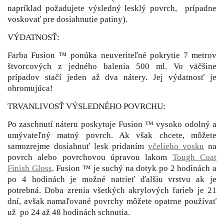
napríklad požadujete výsledný lesklý povrch, prípadne
voskovať pre dosiahnutie patiny).
VÝDATNOSŤ:
Farba Fusion ™ ponúka neuveriteľné pokrytie 7 metrov
štvorcových z jedného balenia 500 ml. Vo väčšine
prípadov stačí jeden až dva nátery. Jej výdatnosť je
ohromujúca!
TRVANLIVOSŤ VÝSLEDNÉHO POVRCHU:
Po zaschnutí náteru poskytuje Fusion ™ vysoko odolný a
umývateľný matný povrch. Ak však chcete, môžete
samozrejme dosiahnuť lesk pridaním
včelieho vosku
na
povrch alebo povrchovou úpravou lakom
Tough Coat
Finish Gloss
. Fusion ™ je suchý na dotyk po 2 hodinách a
po 4 hodinách je možné natrieť ďalšiu vrstvu ak je
potrebná. Doba zrenia všetkých akrylových farieb je 21
dní, avšak namaľované povrchy môžete opatrne používať
už po 24 až 48 hodinách schnutia.