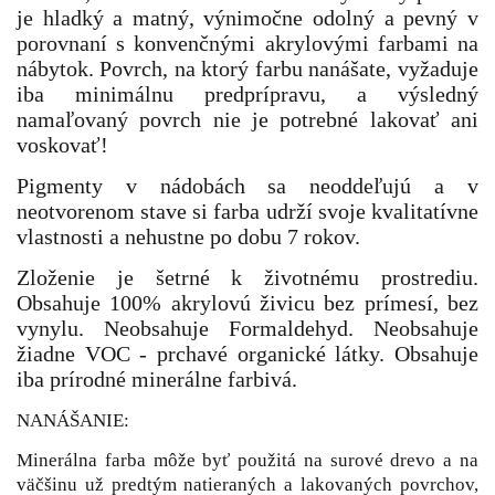
je hladký a matný, výnimočne odolný a pevný v
porovnaní s konvenčnými akrylovými farbami na
nábytok. Povrch, na ktorý farbu nanášate, vyžaduje
iba minimálnu predprípravu, a výsledný
namaľovaný povrch nie je potrebné lakovať ani
voskovať!
P
igmenty v nádobách sa neoddeľujú a v
neotvorenom stave si farba udrží svoje kvalitatívne
vlastnosti a nehustne po dobu 7 rokov.
Zloženie je šetrné k životnému prostrediu.
Obsahuje 100% akrylovú živicu bez prímesí, bez
vynylu. Neobsahuje Formaldehyd. Neobsahuje
žiadne VOC - prchavé organické látky. Obsahuje
iba prírodné minerálne farbivá.
NANÁŠANIE:
Minerálna farba môže byť použitá na surové drevo a na
väčšinu už predtým natieraných a lakovaných povrchov,