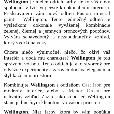
Wellington
je nielen odtieň farby. Je to váš nový
spoločník v tvorivej ceste k dokonalému interiéru.
Predstavujem vám nový odtieň Fusion mineral
paint - Wellington. Tento jedinečný odtieň je
výsledkom dokonale vyváženej kombinácie
zelenej, čiernej a jemných bronzových podtónov.
Vytvára sebavedomý a nezabudnuteľný vzhľad,
ktorý vydrží na veky.
Chcete niečo výnimočné, niečo, čo oživí váš
interiér a dodá mu charakter?
Wellington
je tou
správnou voľbou. Tento odtieň je ako stvorený pre
odvážne experimenty a zároveň dodáva eleganciu a
štýl každému priestoru.
Kombinujte
Wellington
s odtieňom
Cast Iron
pre
moderný interiér, alebo s
Manor Green
pre
úchvatný vzhľad. Zažite, ako sa odtieň Wellington
stane jedinečným klenotom vo vašom priestore.
Wellington
. Niet farby, ktorá by vám ponúkla