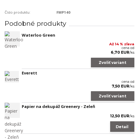
Číslo produktu:
FMP140
Podobné produkty
Waterloo Green
Až 14 % zľava
cena od
6,70 EUR
/
ks
Zvoliť variant
Everett
cena od
7,50 EUR
/
ks
Zvoliť variant
Papier na dekupáž Greenery - Zeleň
12,50 EUR
/
ks
Detail