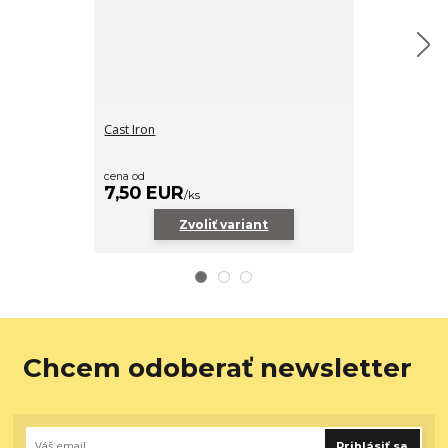
Cast Iron
Manor Green
cena od
cena od
7,50 EUR
7,50 EUR
/
ks
Zvoliť variant
Z
Chcem odoberať newsletter
Prihlásiť sa