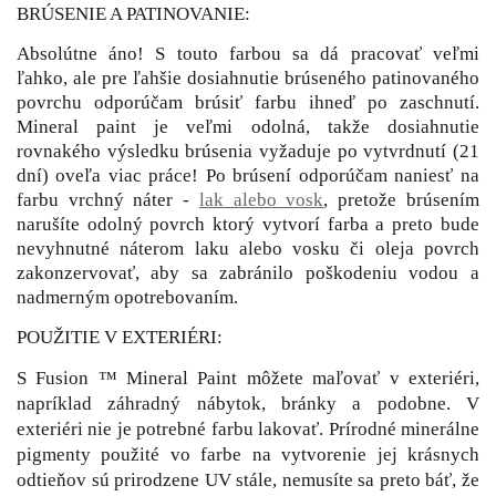
BRÚSENIE A PATINOVANIE:
Absolútne áno! S touto farbou sa dá pracovať veľmi
ľahko, ale pre ľahšie dosiahnutie brúseného patinovaného
povrchu odporúčam brúsiť farbu ihneď po zaschnutí.
Mineral paint je veľmi odolná, takže dosiahnutie
rovnakého výsledku brúsenia vyžaduje po vytvrdnutí (21
dní) oveľa viac práce! Po brúsení odporúčam naniesť na
farbu vrchný náter -
lak alebo vosk
, pretože brúsením
narušíte odolný povrch ktorý vytvorí farba a preto bude
nevyhnutné náterom laku alebo vosku či oleja povrch
zakonzervovať, aby sa zabránilo poškodeniu vodou a
nadmerným opotrebovaním.
POUŽITIE V EXTERIÉRI:
S Fusion ™ Mineral Paint môžete maľovať v exteriéri,
napríklad záhradný nábytok, bránky a podobne. V
exteriéri nie je potrebné farbu lakovať. Prírodné minerálne
pigmenty použité vo farbe na vytvorenie jej krásnych
odtieňov sú prirodzene UV stále, nemusíte sa preto báť, že