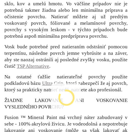
sklo, kov a umelú hmotu. Vo väčšine prípadov nie je
potrebná takmer žiadna alebo len minimálna príprava a
očistenie povrchu. Natierať môžete aj už predtým
voskovaný povrch, fóliované a melamínové povrchy,
povrchy s vysokým leskom - v týchto prípadoch bude
potrebná aspoň minimálna predpríprava povrchu.
Vosk bude potrebné pred natieraním odstrániť pomocou
terpentínu, následne povrch jemne vybrúsite a na záver,
aby ste naozaj ostránili aj posledné zvyšky vosku, použite
čistič
TSP Alternative
.
Na ostatné ťažšie natierateľné povrchy použite
podkladovú bázu
Ultra Grip
, ktorá zabezpečí že aj povrch,
ktorý sa prakticky natrieť nedá, natriete ako profesionál.
ŽIADNE LAKOVANIE ANI VOSKOVANIE
VYSLEDNÉHO POVRCHU?
Fusion ™ Mineral Paint má vrchný náter zabudovaný v
sebe - 100% akrylovú živicu. Je vodeodolná a nepotrebuje
lakovanie ani voskovanie (môže sa však lakovať ak