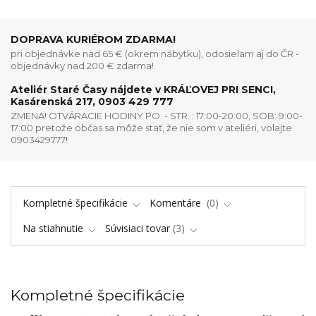
DOPRAVA KURIÉROM ZDARMA!
pri objednávke nad 65 € (okrem nábytku), odosielam aj do ČR -
objednávky nad 200 € zdarma!
Ateliér Staré Časy nájdete v KRÁĽOVEJ PRI SENCI,
Kasárenská 217, 0903 429 777
ZMENA! OTVÁRACIE HODINY PO. - STR. : 17:00-20:00, SOB: 9:00-
17:00 pretože občas sa môže stať, že nie som v ateliéri, volajte
0903429777!
Kompletné špecifikácie
Komentáre
0
Na stiahnutie
Súvisiaci tovar
3
Kompletné špecifikácie