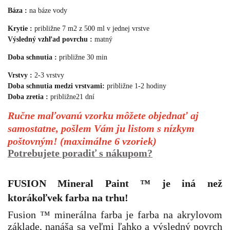
Báza :
na báze vody
Krytie :
približne 7 m2 z 500 ml v jednej vrstve
Výsledný vzhľad povrchu :
matný
Doba schnutia :
približne 30 min
Vrstvy :
2-3 vrstvy
Doba schnutia medzi vrstvami:
približne 1-2 hodiny
Doba zretia :
približne
21 dní
Ručne maľovanú vzorku môžete objednať aj
samostatne, pošlem Vám ju listom s nízkym
poštovným! (maximálne 6 vzoriek)
Potrebujete poradiť s nákupom?
FUSION Mineral Paint
™
je iná než
ktorákoľvek farba na trhu!
Fusion ™ minerálna farba je farba na akrylovom
základe, nanáša sa veľmi ľahko a výsledný povrch