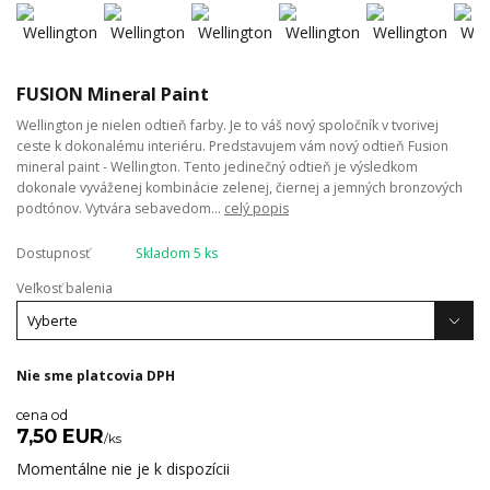
FUSION Mineral Paint
Wellington je nielen odtieň farby. Je to váš nový spoločník v tvorivej
ceste k dokonalému interiéru. Predstavujem vám nový odtieň Fusion
mineral paint - Wellington. Tento jedinečný odtieň je výsledkom
dokonale vyváženej kombinácie zelenej, čiernej a jemných bronzových
podtónov. Vytvára sebavedom...
celý popis
Dostupnosť
Skladom 5 ks
Veľkosť balenia
Nie sme platcovia DPH
cena od
7,50 EUR
/
ks
Momentálne nie je k dispozícii