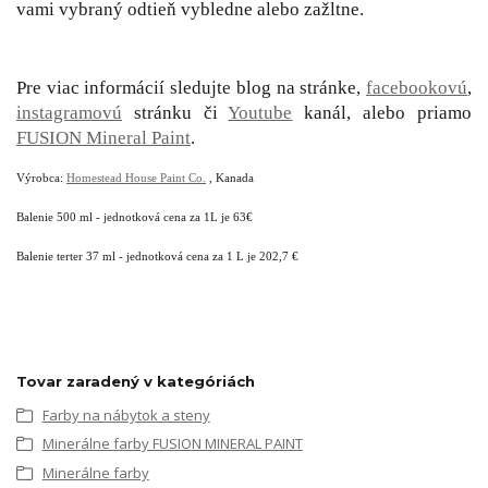
vami vybraný odtieň vybledne alebo zažltne.
Pre viac informácií sledujte blog na stránke,
facebookovú
,
instagramovú
stránku či
Youtube
kanál, alebo priamo
FUSION Mineral Paint
.
Výrobca:
Homestead House Paint Co.
, Kanada
Balenie 500 ml - jednotková cena za 1L je 63€
Balenie terter 37 ml - jednotková cena za 1 L je 202,7 €
Tovar zaradený v kategóriách
Farby na nábytok a steny
Minerálne farby FUSION MINERAL PAINT
Minerálne farby