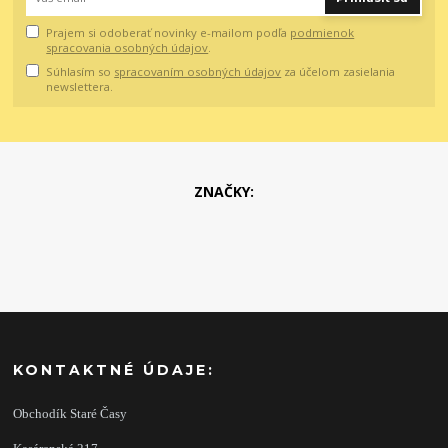
Prajem si odoberať novinky e-mailom podľa
podmienok
spracovania osobných údajov
.
Súhlasím so
spracovaním osobných údajov
za účelom zasielania
newslettera.
ZNAČKY:
KONTAKTNÉ ÚDAJE:
Obchodík Staré Časy