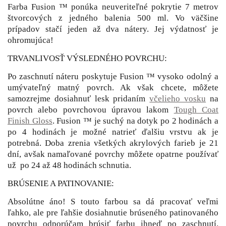
Farba Fusion ™ ponúka neuveriteľné pokrytie 7 metrov
štvorcových z jedného balenia 500 ml. Vo väčšine
prípadov stačí jeden až dva nátery. Jej výdatnosť je
ohromujúca!
TRVANLIVOSŤ VÝSLEDNÉHO POVRCHU:
Po zaschnutí náteru poskytuje Fusion ™ vysoko odolný a
umývateľný matný povrch. Ak však chcete, môžete
samozrejme dosiahnuť lesk pridaním
včelieho vosku
na
povrch alebo povrchovou úpravou lakom
Tough Coat
Finish Gloss
. Fusion ™ je suchý na dotyk po 2 hodinách a
po 4 hodinách je možné natrieť ďalšiu vrstvu ak je
potrebná. Doba zrenia všetkých akrylových farieb je 21
dní, avšak namaľované povrchy môžete opatrne používať
už po 24 až 48 hodinách schnutia.
BRÚSENIE A PATINOVANIE:
Absolútne áno! S touto farbou sa dá pracovať veľmi
ľahko, ale pre ľahšie dosiahnutie brúseného patinovaného
povrchu odporúčam brúsiť farbu ihneď po zaschnutí.