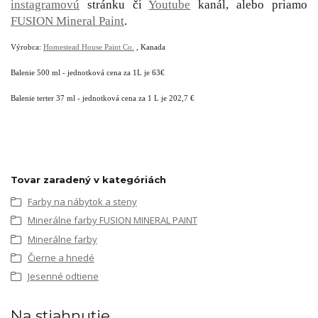
instagramovú
stránku či
Youtube
kanál, alebo priamo
FUSION Mineral Paint
.
Výrobca:
Homestead House Paint Co.
, Kanada
Balenie 500 ml - jednotková cena za 1L je 63€
Balenie terter 37 ml - jednotková cena za 1 L je 202,7 €
Tovar zaradený v kategóriách
Farby na nábytok a steny
Minerálne farby FUSION MINERAL PAINT
Minerálne farby
Čierne a hnedé
Jesenné odtiene
Na stiahnutie