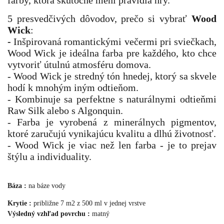
farby, ktorá skutočne mení pravidlá hry.
5 presvedčivých dôvodov, prečo si vybrať
Wood
Wick
:
-
Inšpirovaná romantickými večermi pri sviečkach,
Wood Wick je ideálna farba pre každého, kto chce
vytvoriť útulnú atmosféru domova.
- Wood Wick je stredný tón hnedej, ktorý sa skvele
hodí k mnohým iným odtieňom.
- Kombinuje sa perfektne s naturálnymi odtieňmi
Raw Silk alebo s Algonquin.
- Farba je vyrobená z minerálnych pigmentov,
ktoré zaručujú vynikajúcu kvalitu a dlhú životnosť.
- Wood Wick je viac než len farba - je to prejav
štýlu a individuality.
Báza :
na báze vody
Krytie :
približne 7 m2 z 500 ml v jednej vrstve
Výsledný vzhľad povrchu :
matný