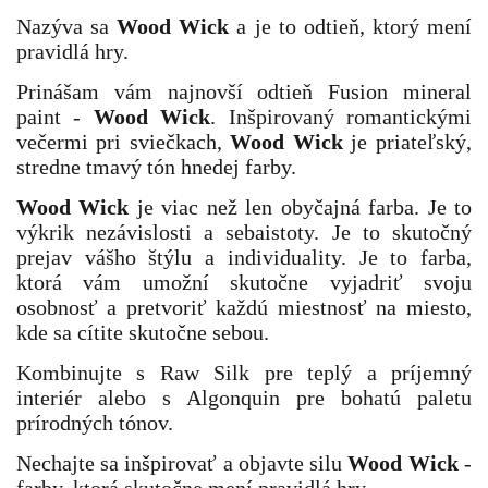
Nazýva sa
W
ood Wick
a je to odtieň, ktorý mení
pravidlá hry.
Prinášam vám najnovší odtieň Fusion mineral
paint -
Wood Wick
. Inšpirovaný romantickými
večermi pri sviečkach,
Wood Wick
je priateľský,
stredne tmavý tón hnedej farby.
Wood Wick
je viac než len obyčajná farba. Je to
výkrik nezávislosti a sebaistoty. Je to skutočný
prejav vášho štýlu a individuality. Je to farba,
ktorá vám umožní skutočne vyjadriť svoju
osobnosť a pretvoriť každú miestnosť na miesto,
kde sa cítite skutočne sebou.
Kombinujte s Raw Silk pre teplý a príjemný
interiér alebo s Algonquin pre bohatú paletu
prírodných tónov.
Nechajte sa inšpirovať a objavte silu
Wood Wick
-