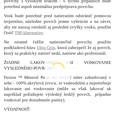
povrchy s vysokým leskom - v týchto prípadoch bude
potrebná aspoň minimálna predpríprava povrchu.
Vosk bude potrebné pred natieraním odstrániť pomocou
terpentínu, následne povrch jemne vybrúsite a na záver,
aby ste naozaj ostránili aj posledné zvyšky vosku, použite
čistič
TSP Alternative
.
Na ostatné ťažšie natierateľné povrchy použite
podkladovú bázu
Ultra Grip
, ktorá zabezpečí že aj povrch,
ktorý sa prakticky natrieť nedá, natriete ako profesionál.
ŽIADNE LAKOVANIE ANI VOSKOVANIE
VYSLEDNÉHO POVRCHU?
Fusion ™ Mineral Paint má vrchný náter zabudovaný v
sebe - 100% akrylovú živicu. Je vodeodolná a nepotrebuje
lakovanie ani voskovanie (môže sa však lakovať ak
napríklad požadujete výsledný lesklý povrch, prípadne
voskovať pre dosiahnutie patiny).
VÝDATNOSŤ: