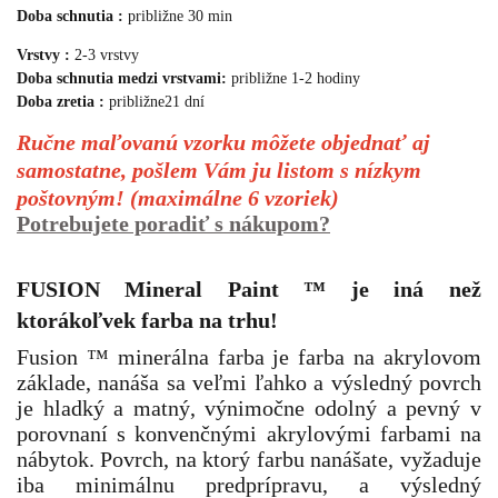
Doba schnutia :
približne 30 min
Vrstvy :
2-3 vrstvy
Doba schnutia medzi vrstvami:
približne 1-2 hodiny
Doba zretia :
približne
21 dní
Ručne maľovanú vzorku môžete objednať aj
samostatne, pošlem Vám ju listom s nízkym
poštovným! (maximálne 6 vzoriek)
Potrebujete poradiť s nákupom?
FUSION Mineral Paint
™
je iná než
ktorákoľvek farba na trhu!
Fusion ™ minerálna farba je farba na akrylovom
základe, nanáša sa veľmi ľahko a výsledný povrch
je hladký a matný, výnimočne odolný a pevný v
porovnaní s konvenčnými akrylovými farbami na
nábytok. Povrch, na ktorý farbu nanášate, vyžaduje
iba minimálnu predprípravu, a výsledný