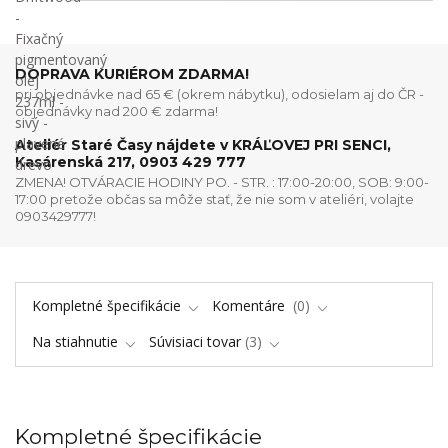
DOPRAVA KURIÉROM ZDARMA!
pri objednávke nad 65 € (okrem nábytku), odosielam aj do ČR -
objednávky nad 200 € zdarma!
Ateliér Staré Časy nájdete v KRÁĽOVEJ PRI SENCI,
Kasárenská 217, 0903 429 777
ZMENA! OTVÁRACIE HODINY PO. - STR. : 17:00-20:00, SOB: 9:00-
17:00 pretože občas sa môže stať, že nie som v ateliéri, volajte
0903429777!
Kompletné špecifikácie
Komentáre
0
Na stiahnutie
Súvisiaci tovar
3
Kompletné špecifikácie