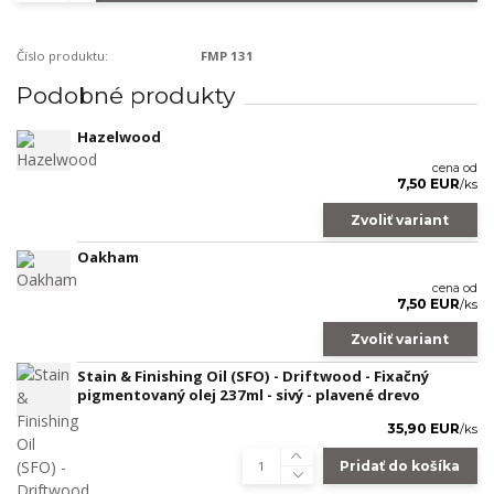
Číslo produktu:
FMP 131
Podobné produkty
Hazelwood
cena od
7,50 EUR
/
ks
Zvoliť variant
Oakham
cena od
7,50 EUR
/
ks
Zvoliť variant
Stain & Finishing Oil (SFO) - Driftwood - Fixačný
pigmentovaný olej 237ml - sivý - plavené drevo
35,90 EUR
/
ks
Pridať do košíka