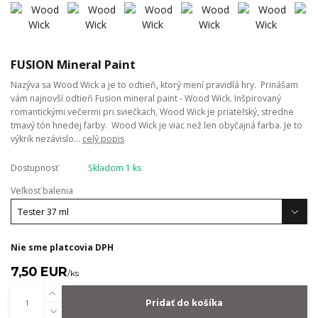
FUSION Mineral Paint
Nazýva sa Wood Wick a je to odtieň, ktorý mení pravidlá hry. Prinášam
vám najnovší odtieň Fusion mineral paint - Wood Wick. Inšpirovaný
romantickými večermi pri sviečkach, Wood Wick je priateľský, stredne
tmavý tón hnedej farby. Wood Wick je viac než len obyčajná farba. Je to
výkrik nezávislo...
celý popis
Dostupnosť
Skladom 1 ks
Veľkosť balenia
Nie sme platcovia DPH
7,50 EUR
/
ks
Pridať do košíka