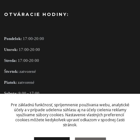
OTVÁRACIE HODINY:
Pondelok:
17:00-20:00
Utorok:
17:00-20:00
Streda:
17:00-20:00
Štvrtok:
zatvorené
Piatok:
zatvorené
Sobota:
9:00 - 17:00
Nedeľa:
zatvorené
Pre základnú funkčnosť, spríjemnenie používania webu, analytické
účely a v prípade udelenia súhlasu aj na účely cielenia reklamy
využívame súbory cookies. Nastavenie vlastných preferencií
cookies môžete kedykoľvek upraviť odkazom v spodnej časti
stránok.
OBCHODNÉ PODMIENKY