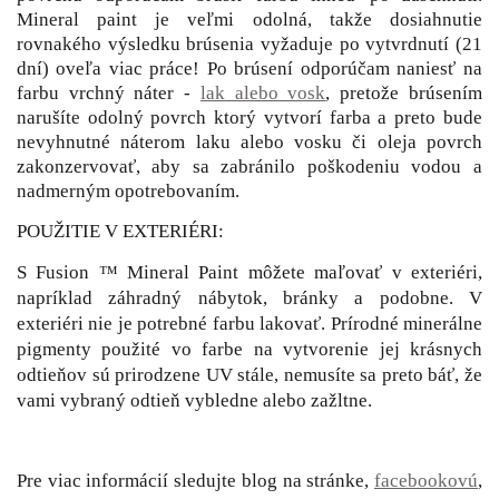
Mineral paint je veľmi odolná, takže dosiahnutie
rovnakého výsledku brúsenia vyžaduje po vytvrdnutí (21
dní) oveľa viac práce! Po brúsení odporúčam naniesť na
farbu vrchný náter -
lak alebo vosk
, pretože brúsením
narušíte odolný povrch ktorý vytvorí farba a preto bude
nevyhnutné náterom laku alebo vosku či oleja povrch
zakonzervovať, aby sa zabránilo poškodeniu vodou a
nadmerným opotrebovaním.
POUŽITIE V EXTERIÉRI:
S Fusion ™ Mineral Paint môžete maľovať v exteriéri,
napríklad záhradný nábytok, bránky a podobne. V
exteriéri nie je potrebné farbu lakovať. Prírodné minerálne
pigmenty použité vo farbe na vytvorenie jej krásnych
odtieňov sú prirodzene UV stále, nemusíte sa preto báť, že
vami vybraný odtieň vybledne alebo zažltne.
Pre viac informácií sledujte blog na stránke,
facebookovú
,