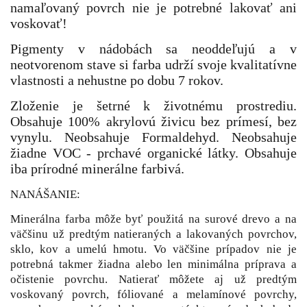
namaľovaný povrch nie je potrebné lakovať ani
voskovať!
P
igmenty v nádobách sa neoddeľujú a v
neotvorenom stave si farba udrží svoje kvalitatívne
vlastnosti a nehustne po dobu 7 rokov.
Zloženie je šetrné k životnému prostrediu.
Obsahuje 100% akrylovú živicu bez prímesí, bez
vynylu. Neobsahuje Formaldehyd. Neobsahuje
žiadne VOC - prchavé organické látky. Obsahuje
iba prírodné minerálne farbivá.
NANÁŠANIE:
Minerálna farba môže byť použitá na surové drevo a na
väčšinu už predtým natieraných a lakovaných povrchov,
sklo, kov a umelú hmotu. Vo väčšine prípadov nie je
potrebná takmer žiadna alebo len minimálna príprava a
očistenie povrchu. Natierať môžete aj už predtým
voskovaný povrch, fóliované a melamínové povrchy,