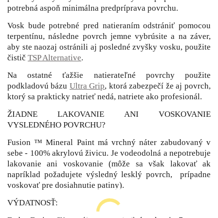
potrebná aspoň minimálna predpríprava povrchu.
Vosk bude potrebné pred natieraním odstrániť pomocou
terpentínu, následne povrch jemne vybrúsite a na záver,
aby ste naozaj ostránili aj posledné zvyšky vosku, použite
čistič
TSP Alternative
.
Na ostatné ťažšie natierateľné povrchy použite
podkladovú bázu
Ultra Grip
, ktorá zabezpečí že aj povrch,
ktorý sa prakticky natrieť nedá, natriete ako profesionál.
ŽIADNE LAKOVANIE ANI VOSKOVANIE
VYSLEDNÉHO POVRCHU?
Fusion ™ Mineral Paint má vrchný náter zabudovaný v
sebe - 100% akrylovú živicu. Je vodeodolná a nepotrebuje
lakovanie ani voskovanie (môže sa však lakovať ak
napríklad požadujete výsledný lesklý povrch, prípadne
voskovať pre dosiahnutie patiny).
VÝDATNOSŤ: