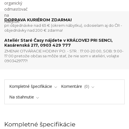
DOPRAVA KURIÉROM ZDARMA!
pri objednávke nad 65 € (okrem nábytku), odosielam aj do ČR -
objednávky nad 200 € zdarma!
Ateliér Staré Časy nájdete v KRÁĽOVEJ PRI SENCI,
Kasárenská 217, 0903 429 777
ZMENA! OTVÁRACIE HODINY PO. - STR. : 17:00-20:00, SOB: 9:00-
17:00 pretože občas sa môže stať, že nie som v ateliéri, volajte
0903429777!
Kompletné špecifikácie
Komentáre
0
Na stiahnutie
Kompletné špecifikácie