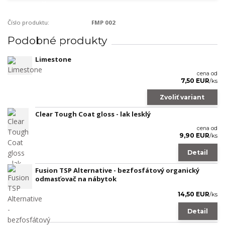
Číslo produktu:
FMP 002
Podobné produkty
Limestone
cena od
7,50 EUR
/
ks
Zvoliť variant
Clear Tough Coat gloss - lak lesklý
cena od
9,90 EUR
/
ks
Detail
Fusion TSP Alternative - bezfosfátový organický
odmasťovač na nábytok
14,50 EUR
/
ks
Detail