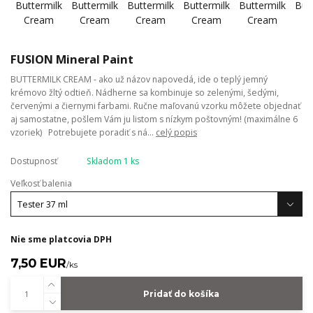
FUSION Mineral Paint
BUTTERMILK CREAM - ako už názov napovedá, ide o teplý jemný
krémovo žltý odtieň. Nádherne sa kombinuje so zelenými, šedými,
červenými a čiernymi farbami. Ručne maľovanú vzorku môžete objednať
aj samostatne, pošlem Vám ju listom s nízkym poštovným! (maximálne 6
vzoriek) Potrebujete poradiť s ná...
celý popis
Dostupnosť
Skladom 1 ks
Veľkosť balenia
Nie sme platcovia DPH
7,50 EUR
/
ks
Pridať do košíka