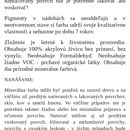
namaľovaný povrch nie je potrebné lakovať ani
voskovať!
P
igmenty v nádobách sa neoddeľujú a v
neotvorenom stave si farba udrží svoje kvalitatívne
vlastnosti a nehustne po dobu 7 rokov.
Zloženie je šetrné k životnému prostrediu.
Obsahuje 100% akrylovú živicu bez prímesí, bez
vynylu. Neobsahuje Formaldehyd. Neobsahuje
žiadne VOC - prchavé organické látky. Obsahuje
iba prírodné minerálne farbivá.
NANÁŠANIE:
Minerálna farba môže byť použitá na surové drevo a na
väčšinu už predtým natieraných a lakovaných povrchov,
sklo, kov a umelú hmotu. Vo väčšine prípadov nie je
potrebná takmer žiadna alebo len minimálna príprava a
očistenie povrchu. Natierať môžete aj už predtým
voskovaný povrch, fóliované a melamínové povrchy,
povrchy s vysokým leskom - v týchto prípadoch bude