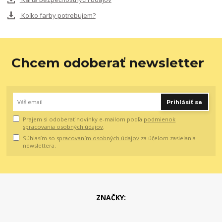
Koľko farby potrebujem?
Chcem odoberať newsletter
Prihlásiť sa
Prajem si odoberať novinky e-mailom podľa
podmienok
spracovania osobných údajov
.
Súhlasím so
spracovaním osobných údajov
za účelom zasielania
newslettera.
ZNAČKY: