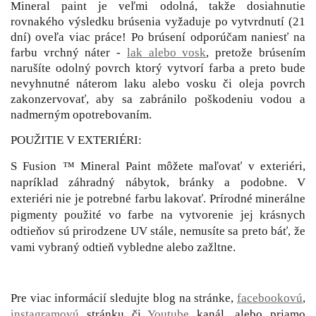
Mineral paint je veľmi odolná, takže dosiahnutie
rovnakého výsledku brúsenia vyžaduje po vytvrdnutí (21
dní) oveľa viac práce! Po brúsení odporúčam naniesť na
farbu vrchný náter -
lak alebo vosk
, pretože brúsením
narušíte odolný povrch ktorý vytvorí farba a preto bude
nevyhnutné náterom laku alebo vosku či oleja povrch
zakonzervovať, aby sa zabránilo poškodeniu vodou a
nadmerným opotrebovaním.
POUŽITIE V EXTERIÉRI:
S Fusion ™ Mineral Paint môžete maľovať v exteriéri,
napríklad záhradný nábytok, bránky a podobne. V
exteriéri nie je potrebné farbu lakovať. Prírodné minerálne
pigmenty použité vo farbe na vytvorenie jej krásnych
odtieňov sú prirodzene UV stále, nemusíte sa preto báť, že
vami vybraný odtieň vybledne alebo zažltne.
Pre viac informácií sledujte blog na stránke,
facebookovú
,
instagramovú
stránku či
Youtube
kanál, alebo priamo