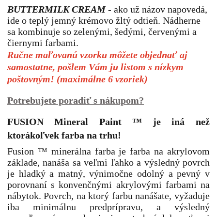
BUTTERMILK CREAM
- a
ko už názov napovedá,
ide o teplý jemný krémovo žltý odtieň. Nádherne
sa kombinuje so
zelenými, šedými, červenými a
čiernymi farbami.
Ručne maľovanú vzorku môžete objednať aj
samostatne, pošlem Vám ju listom s nízkym
poštovným! (maximálne 6 vzoriek)
Potrebujete poradiť s nákupom?
FUSION Mineral Paint
™
je iná než
ktorákoľvek farba na trhu!
Fusion ™ minerálna farba je farba na akrylovom
základe, nanáša sa veľmi ľahko a výsledný povrch
je hladký a matný, výnimočne odolný a pevný v
porovnaní s konvenčnými akrylovými farbami na
nábytok. Povrch, na ktorý farbu nanášate, vyžaduje
iba minimálnu predprípravu, a výsledný