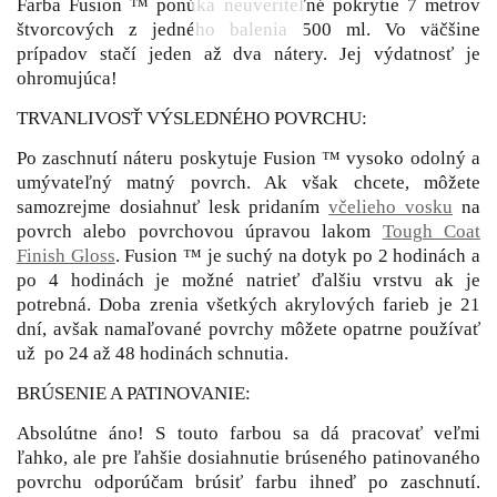
Farba Fusion ™ ponúka neuveriteľné pokrytie 7 metrov
štvorcových z jedného balenia 500 ml. Vo väčšine
prípadov stačí jeden až dva nátery. Jej výdatnosť je
ohromujúca!
TRVANLIVOSŤ VÝSLEDNÉHO POVRCHU:
Po zaschnutí náteru poskytuje Fusion ™ vysoko odolný a
umývateľný matný povrch. Ak však chcete, môžete
samozrejme dosiahnuť lesk pridaním
včelieho vosku
na
povrch alebo povrchovou úpravou lakom
Tough Coat
Finish Gloss
. Fusion ™ je suchý na dotyk po 2 hodinách a
po 4 hodinách je možné natrieť ďalšiu vrstvu ak je
potrebná. Doba zrenia všetkých akrylových farieb je 21
dní, avšak namaľované povrchy môžete opatrne používať
už po 24 až 48 hodinách schnutia.
BRÚSENIE A PATINOVANIE:
Absolútne áno! S touto farbou sa dá pracovať veľmi
ľahko, ale pre ľahšie dosiahnutie brúseného patinovaného
povrchu odporúčam brúsiť farbu ihneď po zaschnutí.