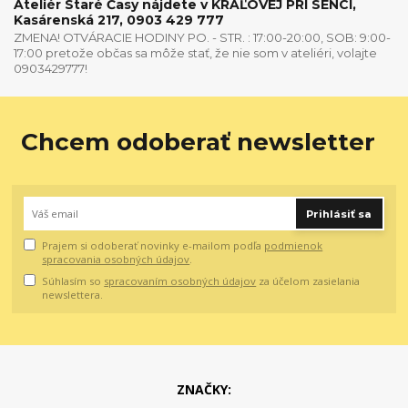
Ateliér Staré Časy nájdete v KRÁĽOVEJ PRI SENCI,
Kasárenská 217, 0903 429 777
ZMENA! OTVÁRACIE HODINY PO. - STR. : 17:00-20:00, SOB: 9:00-
17:00 pretože občas sa môže stať, že nie som v ateliéri, volajte
0903429777!
Chcem odoberať newsletter
Prihlásiť sa
Prajem si odoberať novinky e-mailom podľa
podmienok
spracovania osobných údajov
.
Súhlasím so
spracovaním osobných údajov
za účelom zasielania
newslettera.
ZNAČKY: