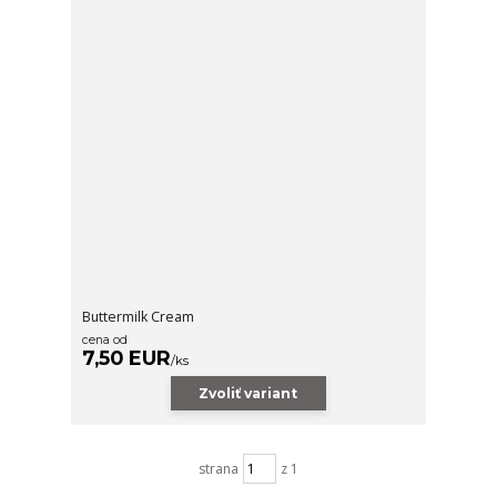
Buttermilk Cream
cena od
7,50 EUR
/
ks
Zvoliť variant
strana
z 1