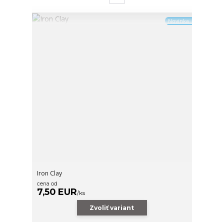
Novinka
Iron Clay
cena od
7,50 EUR
/
ks
Zvoliť variant