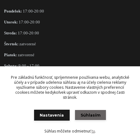
Pondelok:
17:00-20:00
Utorok:
17:00-20:00
Streda:
17:00-20:00
Štvrtok:
zatvorené
Piatok:
zatvorené
Sobota:
9:00 - 17:00
Nedeľa:
zatvorené
Pre základnú funkčnosť, spríjemnenie používania webu, analytické
účely a v prípade udelenia súhlasu aj na účely cielenia reklamy
využívame súbory cookies. Nastavenie vlastných preferencií
cookies môžete kedykoľvek upraviť odkazom v spodnej časti
stránok.
OBCHODNÉ PODMIENKY
Nastavenia
Súhlasím
Súhlas môžete odmietnuť
tu
.
Vytvorené na
Eshop-rychlo.sk