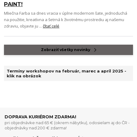
PAINT!
Mliečna Farba sa dnes vracia v úplne modernom šate, jednoduchá
na použitie, kreatívna a šetrná k životnému prostrediu aj našemu
zdraviu, objavte ju ...
čítať celé
Zobraziť všetky novinky
Termíny workshopov na február, marec a apríl 2025 -
klik na obrázok
DOPRAVA KURIÉROM ZDARMA!
pri objednávke nad 65 € (okrem nábytku), odosielam aj do ČR -
objednávky nad 200 € zdarma!