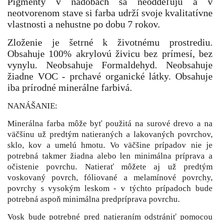
P
igmenty v nádobách sa neoddeľujú a v
neotvorenom stave si farba udrží svoje kvalitatívne
vlastnosti a nehustne po dobu 7 rokov.
Zloženie je šetrné k životnému prostrediu.
Obsahuje 100% akrylovú živicu bez prímesí, bez
vynylu. Neobsahuje Formaldehyd. Neobsahuje
žiadne VOC - prchavé organické látky. Obsahuje
iba prírodné minerálne farbivá.
NANÁŠANIE:
Minerálna farba môže byť použitá na surové drevo a na
väčšinu už predtým natieraných a lakovaných povrchov,
sklo, kov a umelú hmotu. Vo väčšine prípadov nie je
potrebná takmer žiadna alebo len minimálna príprava a
očistenie povrchu. Natierať môžete aj už predtým
voskovaný povrch, fóliované a melamínové povrchy,
povrchy s vysokým leskom - v týchto prípadoch bude
potrebná aspoň minimálna predpríprava povrchu.
Vosk bude potrebné pred natieraním odstrániť pomocou