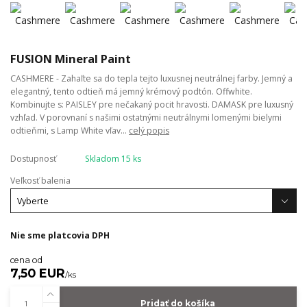
FUSION Mineral Paint
CASHMERE - Zahaľte sa do tepla tejto luxusnej neutrálnej farby. Jemný a
elegantný, tento odtieň má jemný krémový podtón. Offwhite.
Kombinujte s: PAISLEY pre nečakaný pocit hravosti. DAMASK pre luxusný
vzhľad. V porovnaní s našimi ostatnými neutrálnymi lomenými bielymi
odtieňmi, s Lamp White vľav...
celý popis
Dostupnosť
Skladom 15 ks
Veľkosť balenia
Nie sme platcovia DPH
cena od
7,50 EUR
/
ks
Pridať do košíka