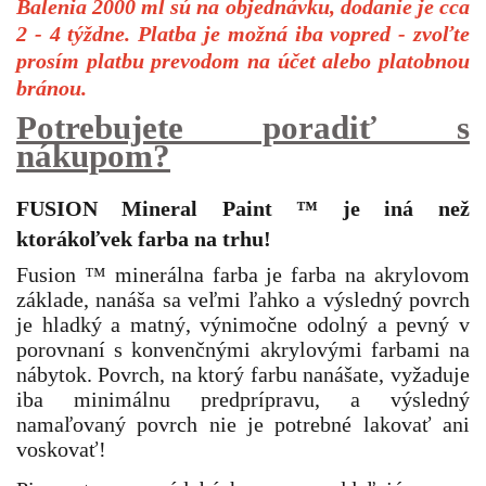
Balenia 2000 ml sú na objednávku, dodanie je cca
2 - 4 týždne. Platba je možná iba vopred - zvoľte
prosím platbu prevodom na účet alebo platobnou
bránou.
Potrebujete poradiť s
nákupom?
FUSION Mineral Paint
™
je iná než
ktorákoľvek farba na trhu!
Fusion ™ minerálna farba je farba na akrylovom
základe, nanáša sa veľmi ľahko a výsledný povrch
je hladký a matný, výnimočne odolný a pevný v
porovnaní s konvenčnými akrylovými farbami na
nábytok. Povrch, na ktorý farbu nanášate, vyžaduje
iba minimálnu predprípravu, a výsledný
namaľovaný povrch nie je potrebné lakovať ani
voskovať!