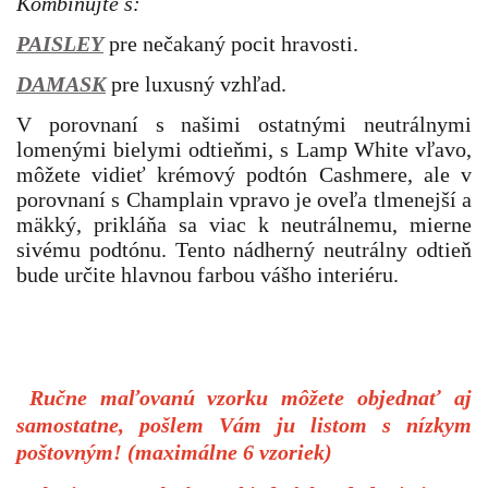
Kombinujte s:
PAISLEY
pre nečakaný pocit hravosti.
DAMASK
pre luxusný vzhľad.
V porovnaní s našimi ostatnými neutrálnymi
lomenými bielymi odtieňmi, s Lamp White vľavo,
môžete vidieť krémový podtón Cashmere, ale v
porovnaní s Champlain vpravo je oveľa tlmenejší a
mäkký, prikláňa sa viac k neutrálnemu, mierne
sivému podtónu. Tento nádherný neutrálny odtieň
bude určite hlavnou farbou vášho interiéru.
Ručne maľovanú vzorku môžete objednať aj
samostatne, pošlem Vám ju listom s nízkym
poštovným! (maximálne 6 vzoriek)