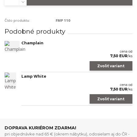
Číslo produktu:
FMP 110
Podobné produkty
Champlain
cena od
7,50 EUR
/
ks
Zvoliť variant
Lamp White
cena od
7,50 EUR
/
ks
Zvoliť variant
DOPRAVA KURIÉROM ZDARMA!
pri objednávke nad 65 € (okrem nábytku), odosielam aj do ČR -