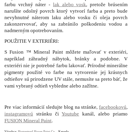
farbu vrchný náter -
lak alebo vosk
, pretože brúsením
narušíte odolný povrch ktorý vytvorí farba a preto bude
nevyhnutné náterom laku alebo vosku či oleja povrch
zakonzervovať, aby sa zabránilo poškodeniu vodou a
nadmerným opotrebovaním.
POUŽITIE V EXTERIÉRI:
S Fusion ™ Mineral Paint môžete maľovať v exteriéri,
napríklad záhradný nábytok, bránky a podobne. V
exteriéri nie je potrebné farbu lakovať. Prírodné minerálne
pigmenty použité vo farbe na vytvorenie jej krásnych
odtieňov sú prirodzene UV stále, nemusíte sa preto báť, že
vami vybraný odtieň vybledne alebo zažltne.
Pre viac informácií sledujte blog na stránke,
facebookovú
,
instagramovú
stránku či
Youtube
kanál, alebo priamo
FUSION Mineral Paint
.
Výrobca:
Homestead House Paint Co.
, Kanada