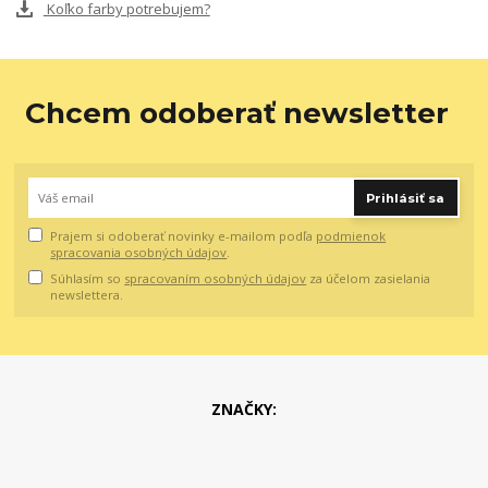
Koľko farby potrebujem?
Chcem odoberať newsletter
Prihlásiť sa
Prajem si odoberať novinky e-mailom podľa
podmienok
spracovania osobných údajov
.
Súhlasím so
spracovaním osobných údajov
za účelom zasielania
newslettera.
ZNAČKY: