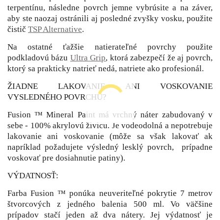
terpentínu, následne povrch jemne vybrúsite a na záver,
aby ste naozaj ostránili aj posledné zvyšky vosku, použite
čistič
TSP Alternative
.
Na ostatné ťažšie natierateľné povrchy použite
podkladovú bázu
Ultra Grip
, ktorá zabezpečí že aj povrch,
ktorý sa prakticky natrieť nedá, natriete ako profesionál.
ŽIADNE LAKOVANIE ANI VOSKOVANIE
VYSLEDNÉHO POVRCHU?
Fusion ™ Mineral Paint má vrchný náter zabudovaný v
sebe - 100% akrylovú živicu. Je vodeodolná a nepotrebuje
lakovanie ani voskovanie (môže sa však lakovať ak
napríklad požadujete výsledný lesklý povrch, prípadne
voskovať pre dosiahnutie patiny).
VÝDATNOSŤ:
Farba Fusion ™ ponúka neuveriteľné pokrytie 7 metrov
štvorcových z jedného balenia 500 ml. Vo väčšine
prípadov stačí jeden až dva nátery. Jej výdatnosť je