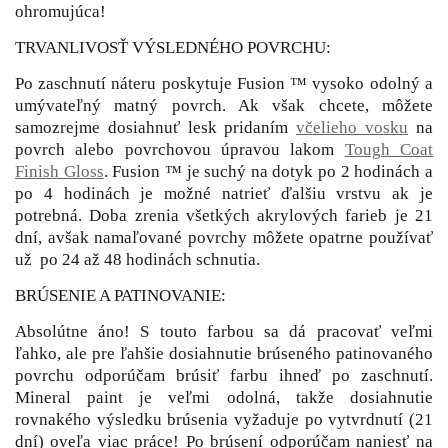
ohromujúca!
TRVANLIVOSŤ VÝSLEDNÉHO POVRCHU:
Po zaschnutí náteru poskytuje Fusion ™ vysoko odolný a
umývateľný matný povrch. Ak však chcete, môžete
samozrejme dosiahnuť lesk pridaním
včelieho vosku
na
povrch alebo povrchovou úpravou lakom
Tough Coat
Finish Gloss
. Fusion ™ je suchý na dotyk po 2 hodinách a
po 4 hodinách je možné natrieť ďalšiu vrstvu ak je
potrebná. Doba zrenia všetkých akrylových farieb je 21
dní, avšak namaľované povrchy môžete opatrne používať
už po 24 až 48 hodinách schnutia.
BRÚSENIE A PATINOVANIE:
Absolútne áno! S touto farbou sa dá pracovať veľmi
ľahko, ale pre ľahšie dosiahnutie brúseného patinovaného
povrchu odporúčam brúsiť farbu ihneď po zaschnutí.
Mineral paint je veľmi odolná, takže dosiahnutie
rovnakého výsledku brúsenia vyžaduje po vytvrdnutí (21
dní) oveľa viac práce! Po brúsení odporúčam naniesť na