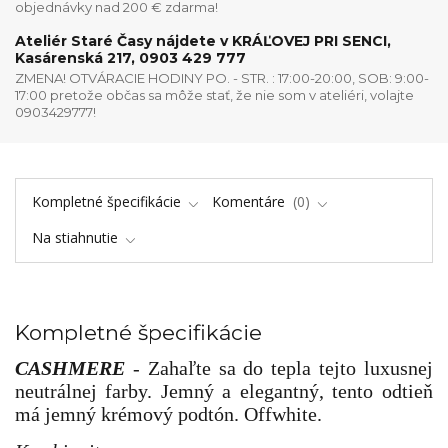
objednávky nad 200 € zdarma!
Ateliér Staré Časy nájdete v KRÁĽOVEJ PRI SENCI,
Kasárenská 217, 0903 429 777
ZMENA! OTVÁRACIE HODINY PO. - STR. : 17:00-20:00, SOB: 9:00-
17:00 pretože občas sa môže stať, že nie som v ateliéri, volajte
0903429777!
Kompletné špecifikácie
Komentáre
0
Na stiahnutie
Kompletné špecifikácie
CASHMERE
-
Zahaľte sa do tepla tejto luxusnej
neutrálnej farby. Jemný a elegantný, tento odtieň
má jemný krémový podtón. Offwhite.