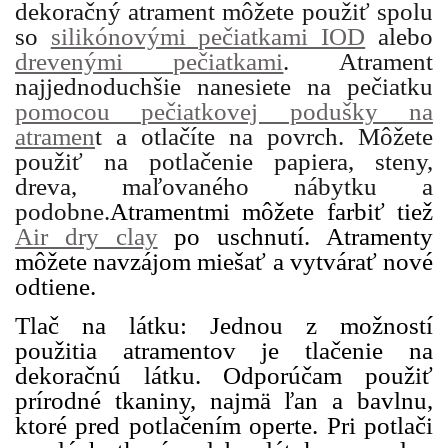
dekoračný atrament môžete použiť spolu
so
silikónovými pečiatkami IOD
alebo
drevenými pečiatkami
. Atrament
najjednoduchšie nanesiete na pečiatku
pomocou pečiatkovej podušky na
atramen
t a otlačíte na povrch. Môžete
použiť na potlačenie papiera, steny,
dreva, maľovaného nábytku a
podobne.
Atramentmi môžete farbiť tiež
Air dry clay
po uschnutí. Atramenty
môžete navzájom miešať a vytvárať nové
odtiene.
Tlač na látku: Jednou z možností
použitia atramentov je tlačenie na
dekoračnú látku. Odporúčam použiť
prírodné tkaniny, najmä ľan a bavlnu,
ktoré pred potlačením operte. Pri potlači