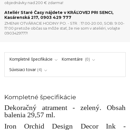
objednávky nad 200 € zdarma!
Ateliér Staré Časy nájdete v KRÁĽOVEJ PRI SENCI,
Kasárenská 217, 0903 429 777
ZMENA! OTVÁRACIE HODINY PO. - STR. : 17:00-20:00, SOB: 9:00-
17:00 pretože občas sa môže stať, že nie som v ateliéri, volajte
0903429777!
Kompletné špecifikácie
Komentáre
0
Súvisiaci tovar
4
Kompletné špecifikácie
Dekoračný atrament - zelený. Obsah
balenia
29,57 ml.
Iron Orchid Design Decor Ink -