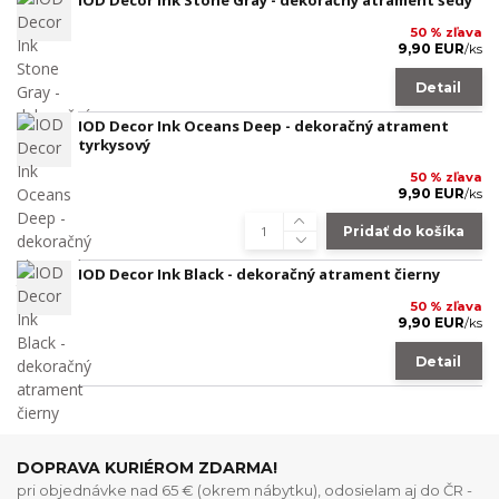
IOD Decor Ink Stone Gray - dekoračný atrament šedý
50 % zľava
9,90 EUR
/
ks
Detail
IOD Decor Ink Oceans Deep - dekoračný atrament
tyrkysový
50 % zľava
9,90 EUR
/
ks
Pridať do košíka
IOD Decor Ink Black - dekoračný atrament čierny
50 % zľava
9,90 EUR
/
ks
Detail
DOPRAVA KURIÉROM ZDARMA!
pri objednávke nad 65 € (okrem nábytku), odosielam aj do ČR -