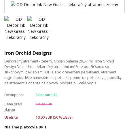
Iron Orchid Designs
Dekoračný atrament - zelený. Obsah balenia 29,57 ml. Iron Orchid
Design Decor Ink - dekoračný atrament môžete použiť spolu so
silikónovými pečiatkami IOD alebo drevenými pečiatkami. Atrament
najjednoduchšie nanesiete na pečiatku pomocou pečiatkovej podušky
na atrament a otlačíte na povrch. Môžete p...
celý popis
Dostupnosť
Skladom 1 ks
Cena pred
19,90 EUR
zľavou
Ušetríte
10,00 EUR (
50
% zľava)
Nie sme platcovia DPH