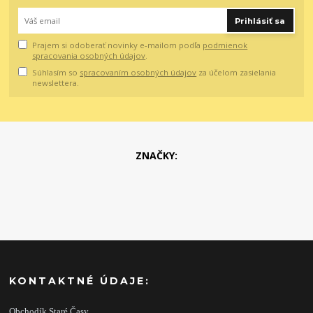
Prihlásiť sa
Prajem si odoberať novinky e-mailom podľa
podmienok
spracovania osobných údajov
.
Súhlasím so
spracovaním osobných údajov
za účelom zasielania
newslettera.
ZNAČKY:
KONTAKTNÉ ÚDAJE:
Obchodík Staré Časy