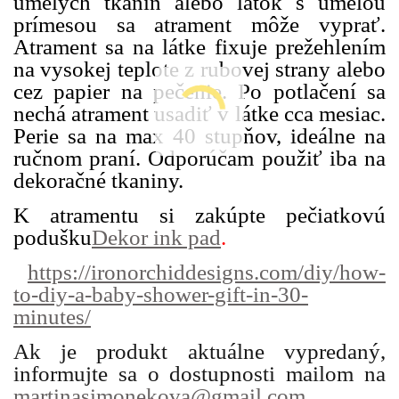
umelých tkanín alebo látok s umelou
prímesou sa atrament môže vyprať.
Atrament sa na látke fixuje prežehlením
na vysokej teplote z rubovej strany alebo
cez papier na pečenie. Po potlačení sa
nechá atrament usadiť v látke cca mesiac.
Perie sa na max 40 stupňov, ideálne na
ručnom praní. Odporúčam použiť iba na
dekoračné tkaniny.
K atramentu si zakúpte pečiatkovú
podušku
Dekor ink pad
.
https://ironorchiddesigns.com/diy/how-
to-diy-a-baby-shower-gift-in-30-
minutes/
Ak je produkt aktuálne vypredaný,
informujte sa o dostupnosti mailom na
martinasimonekova@gmail.com