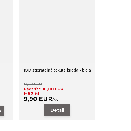
IOD stierateľná tekutá krieda - biela
19,90 EUR
Ušetríte 10,00 EUR
(- 50 %)
9,90 EUR
/
ks
Detail
a