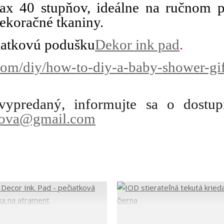
ax 40 stupňov, ideálne na ručnom p
ekoračné tkaniny.
čiatkovú podušku
Dekor ink pad
.
.com/diy/how-to-diy-a-baby-shower-gif
vypredaný, informujte sa o dostup
kova@gmail.com