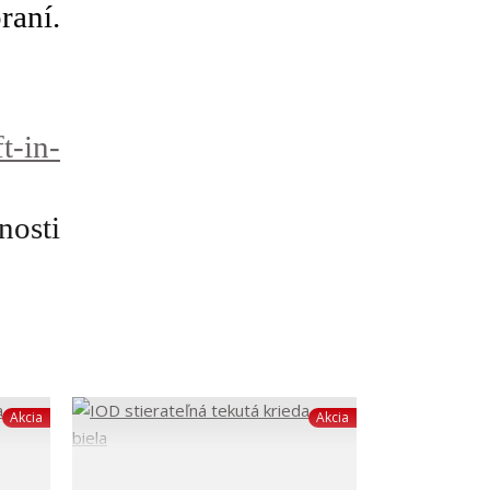
raní.
t-in-
nosti
Akcia
Akcia