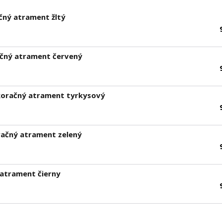
čný atrament žltý
ačný atrament červený
koračný atrament tyrkysový
račný atrament zelený
 atrament čierny