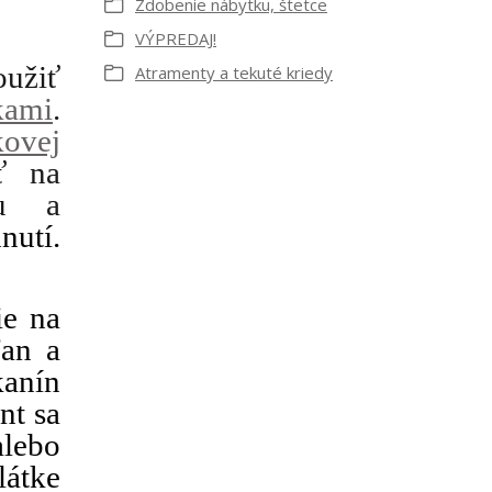
Zdobenie nábytku, štetce
VÝPREDAJ!
oužiť
Atramenty a tekuté kriedy
kami
.
kovej
ť na
ku a
utí.
ie na
ľan a
kanín
nt sa
alebo
látke