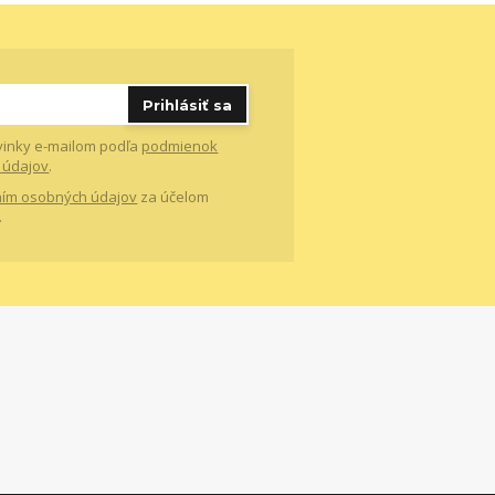
Prihlásiť sa
vinky e-mailom podľa
podmienok
 údajov
.
ím osobných údajov
za účelom
.