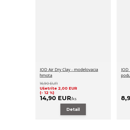
IOD Air Dry Clay - modelovacia
IOD 
hmota
podu
16,90 EUR
Ušetríte 2,00 EUR
(- 12 %)
14,90 EUR
8,
/
ks
Detail