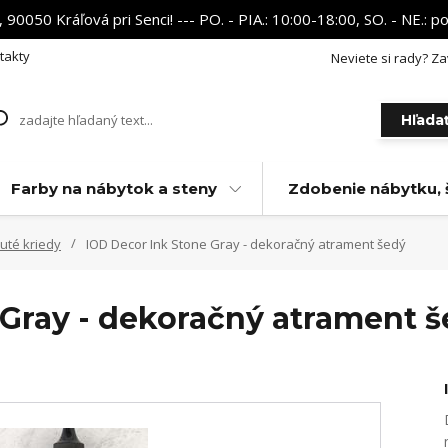
 90050 Kráľová pri Senci! --- PO. - PIA.: 10:00-18:00, SO. - NE.:
takty
Neviete si rady? Za
Hľada
Farby na nábytok a steny
Zdobenie nábytku, 
uté kriedy
IOD Decor Ink Stone Gray - dekoračný atrament šedý
 Gray - dekoračný atrament 