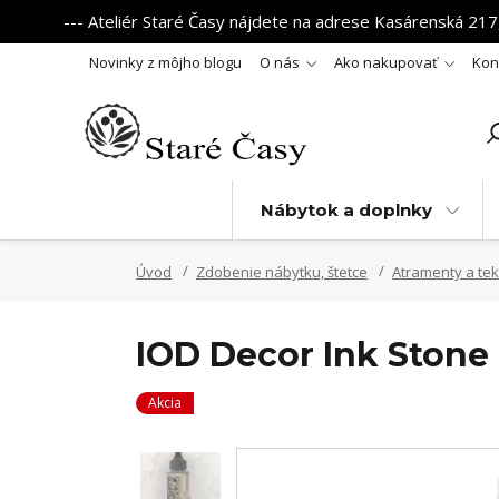
--- Ateliér Staré Časy nájdete na adrese Kasárenská 217,
Novinky z môjho blogu
O nás
Ako nakupovať
Kon
Nábytok a doplnky
Úvod
Zdobenie nábytku, štetce
Atramenty a tek
IOD Decor Ink Stone
Akcia