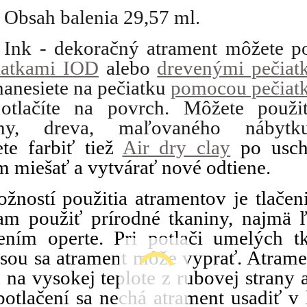
. Obsah balenia
29,57 ml.
 Ink - dekoračný atrament môžete p
iatkami IOD
alebo
drevenými pečiat
anesiete na pečiatku
pomocou pečiat
otlačíte na povrch. Môžete použi
teny, dreva, maľovaného nábyt
te farbiť tiež
Air dry clay
po uschn
 miešať a vytvárať nové odtiene.
žností použitia atramentov je tlačen
am použiť prírodné tkaniny, najmä 
ením operte. Pri potlači umelých t
esou sa atrament môže vyprať. Atrame
 na vysokej teplote z rubovej strany 
potlačení sa nechá atrament usadiť v 