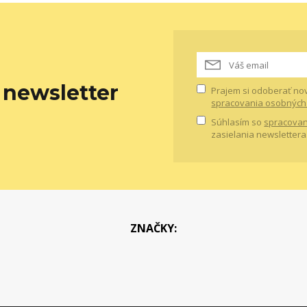
newsletter
Prajem si odoberať no
spracovania osobných
Súhlasím so
spracovan
zasielania newslettera
ZNAČKY: