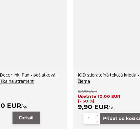
Decor Ink. Pad - pečiatková
IOD stierateľná tekutá krieda -
ška na atrament
čierna
19,90 EUR
Ušetríte 10,00 EUR
(- 50 %)
90 EUR
9,90 EUR
/
ks
/
ks
Detail
Pridať do košík