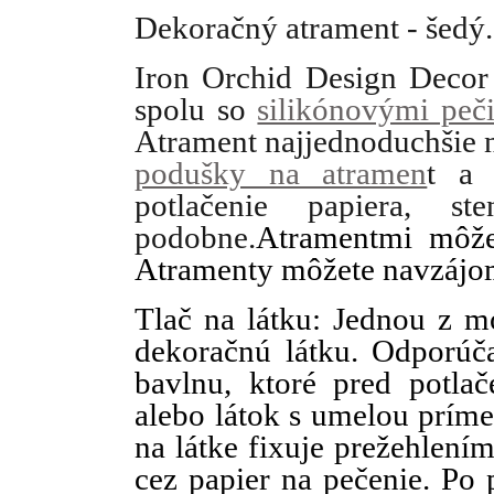
Dekoračný atrament - šedý
Iron Orchid Design Decor
spolu so
silikónovými peč
Atrament najjednoduchšie n
podušky na atramen
t a 
potlačenie papiera, s
podobne.
Atramentmi môže
Atramenty môžete navzájom
Tlač na látku: Jednou z mo
dekoračnú látku. Odporúč
bavlnu, ktoré pred potlač
alebo látok s umelou prím
na látke fixuje prežehlením
cez papier na pečenie. Po 