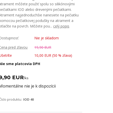
atrament môžete použiť spolu so silikónovými
pečiatkami IOD alebo drevenými pečiatkami.
Atrament najjednoduchšie nanesiete na pečiatku
pomocou pečiatkovej podušky na atrament a
otlačíte na povrch. Môžete pou...
celý popis
Dostupnosť
Nie je skladom
Cena pred zľavou
19,90 EUR
Ušetríte
10,00 EUR (
50
% zľava)
Nie sme platcovia DPH
9,90 EUR
/
ks
Momentálne nie je k dispozícii
Číslo produktu:
IOD 40