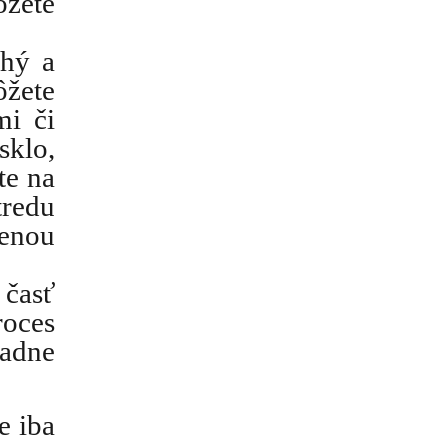
žete
chý a
ôžete
mi či
sklo,
te na
tredu
ženou
 časť
roces
padne
e iba