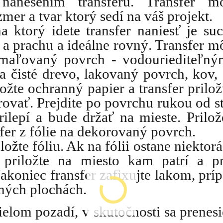
nanesením transferu. Transfer mô
mer a tvar ktorý sedí na váš projekt.
na ktorý idete transfer naniesť je su
 a prachu a ideálne rovný. Transfer m
maľovaný povrch - vodouriediteľný
a čisté drevo, lakovaný povrch, kov, 
žte ochranný papier a transfer prilož
rovať. Prejdite po povrchu rukou od s
prilepí a bude držať na mieste. Prilo
sfer z fólie na dekorovaný povrch.
ložte fóliu. Ak na fólii ostane niektorá
, priložte na miesto kam patrí a p
Nakoniec fransfer zafixujte lakom, prí
ných plochách.
ielom pozadí, v skutočnosti sa prenesi