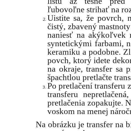
listu až tesne pred 
ľubovoľne strihať na roz
Uistite sa, že povrch, 
čistý, zbavený mastnoty
naniesť na akýkoľvek 
syntetickými farbami, n
keramiku a podobne. Zlo
povch, ktorý idete deko
na okraje, transfer sa 
špachtlou pretlačte tran
Po pretlačení transferu z
transferu nepretlačená
pretlačenia zopakujte. 
voskom na menej nároč
Na obrázku je transfer na b