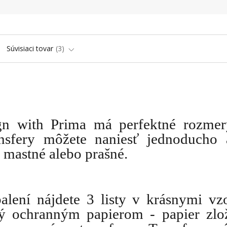
Súvisiaci tovar
3
ign with Prima má perfektné rozme
ansfery môžete naniesť jednoducho
 mastné alebo prašné.
balení nájdete 3 listy v krásnymi vz
ný ochranným papierom - papier zlo