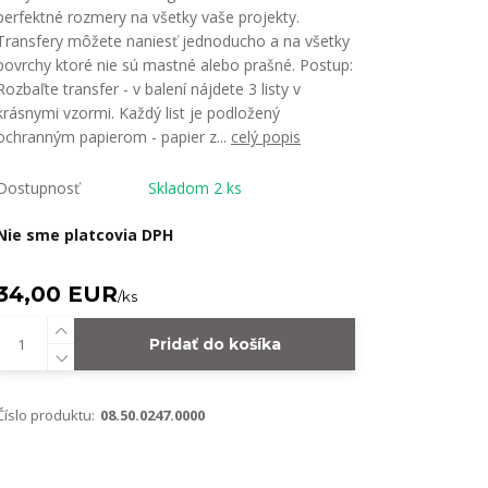
perfektné rozmery na všetky vaše projekty.
Transfery môžete naniesť jednoducho a na všetky
povrchy ktoré nie sú mastné alebo prašné. Postup:
Rozbaľte transfer - v balení nájdete 3 listy v
krásnymi vzormi. Každý list je podložený
ochranným papierom - papier z...
celý popis
Dostupnosť
Skladom 2 ks
Nie sme platcovia DPH
34,00 EUR
/
ks
Pridať do košíka
Číslo produktu:
08.50.0247.0000