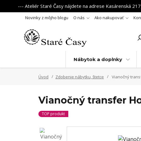
--- Ateliér Staré Časy nájdete na adrese Kasárenská 217,
Novinky z môjho blogu
O nás
Ako nakupovať
Kon
Nábytok a doplnky
Úvod
Zdobenie nábytku, štetce
Vianočný transf
Vianočný transfer Ho
TOP produkt