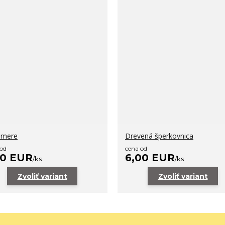
hmere
Drevená šperkovnica
 od
cena od
50 EUR
6,00 EUR
/
ks
/
ks
Zvoliť variant
Zvoliť variant