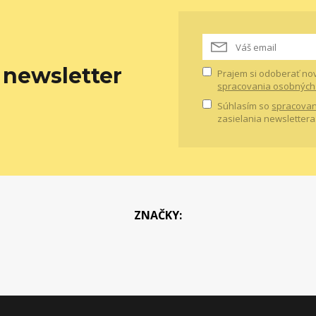
newsletter
Prajem si odoberať no
spracovania osobných
Súhlasím so
spracovan
zasielania newslettera
ZNAČKY: