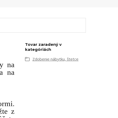
Tovar zaradený v
kategóriách
Zdobenie nábytku, štetce
ry na
 a na
ormi.
žte z