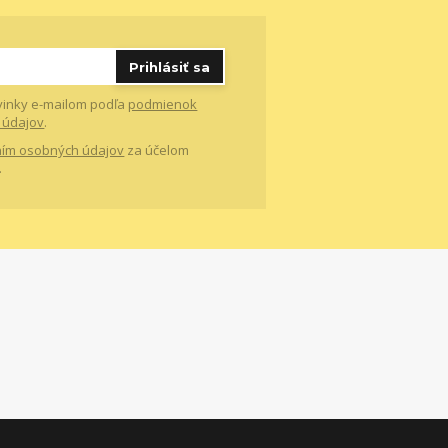
Prihlásiť sa
vinky e-mailom podľa
podmienok
 údajov
.
ím osobných údajov
za účelom
.