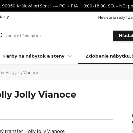
 90050 Kráľová pri Senci! --- PO. - PIA.: 10:00-18:00, SO. - NE.:
takty
Neviete si rady? Za
Hľada
Farby na nábytok a steny
Zdobenie nábytku, 
er Holly Jolly Vianoce
lly Jolly Vianoce