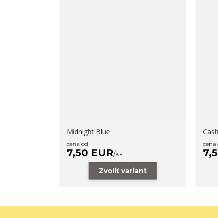
Midnight Blue
Cas
cena od
cena
7,50 EUR
7,
/
ks
Zvoliť variant