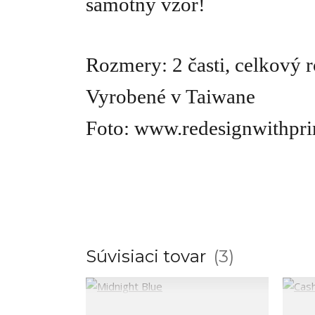
samotný vzor!
Rozmery:
2 časti, celkový
Vyrobené v Taiwane
Foto: www.redesignwithpr
Súvisiaci tovar
3