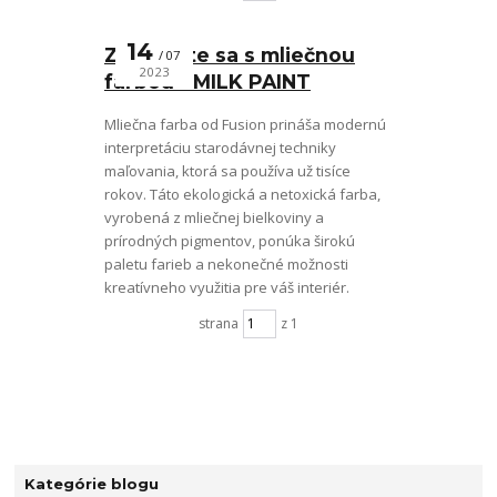
14
Zoznámte sa s mliečnou
07
2023
farbou - MILK PAINT
Mliečna farba od Fusion prináša modernú
interpretáciu starodávnej techniky
maľovania, ktorá sa používa už tisíce
rokov. Táto ekologická a netoxická farba,
vyrobená z mliečnej bielkoviny a
prírodných pigmentov, ponúka širokú
paletu farieb a nekonečné možnosti
kreatívneho využitia pre váš interiér.
strana
z 1
Kategórie blogu