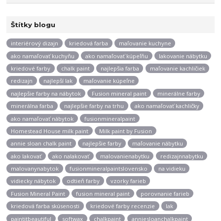
Štítky blogu
interiérový dizajn
kriedová farba
maľovanie kuchyne
ako namaľovať kuchyňu
ako namaľovať kúpeľňu
lakovanie nábytku
kriedové farby
chalk paint
najlepšia farba
maľovanie kachličiek
redizajn
najlepší lak
maľovanie kúpeľne
najlepšie farby na nábytok
Fusion mineral paint
minerálne farby
minerálna farba
najlepšie farby na trhu
ako namaľovať kachličky
ako namaľovať nábytok
fusionmineralpaint
Homestead House milk paint
Milk paint by Fusion
annie sloan chalk paint
najlepšie farby
maľovanie nábytku
ako lakovať
ako nalakovať
malovanienabytku
redizajnnabytku
malovanynabytok
fusionmineralpaintslovensko
na vidieku
vidiecky nábytok
odtieň farby
vzorky farieb
Fusion Mineral Paint
fusion mineral paint
porovnanie farieb
kriedová farba skúsenosti
kriedové farby recenzie
lak
paintitbeautiful
softwax
chalkpaint
anniesloanchalkpaint