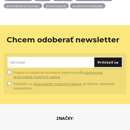
anniesloanslovensko
anniesloansk
voskovanienabytku
Chcem odoberať newsletter
Prihlásiť sa
Prajem si odoberať novinky e-mailom podľa
podmienok
spracovania osobných údajov
.
Súhlasím so
spracovaním osobných údajov
za účelom zasielania
newslettera.
ZNAČKY: