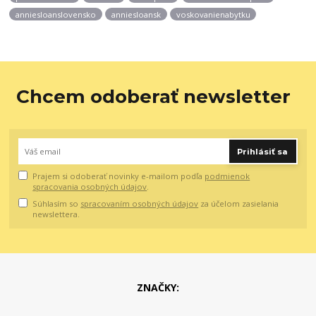
anniesloanslovensko
anniesloansk
voskovanienabytku
Chcem odoberať newsletter
Prihlásiť sa
Prajem si odoberať novinky e-mailom podľa
podmienok
spracovania osobných údajov
.
Súhlasím so
spracovaním osobných údajov
za účelom zasielania
newslettera.
ZNAČKY: