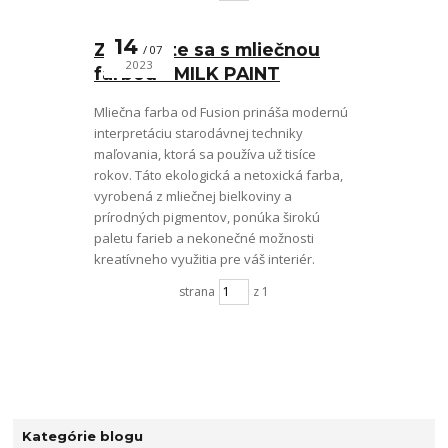
14
Zoznámte sa s mliečnou
07
2023
farbou - MILK PAINT
Mliečna farba od Fusion prináša modernú
interpretáciu starodávnej techniky
maľovania, ktorá sa používa už tisíce
rokov. Táto ekologická a netoxická farba,
vyrobená z mliečnej bielkoviny a
prírodných pigmentov, ponúka širokú
paletu farieb a nekonečné možnosti
kreatívneho využitia pre váš interiér.
strana
z 1
Kategórie blogu