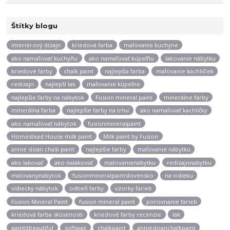
Štítky blogu
interiérový dizajn
kriedová farba
maľovanie kuchyne
ako namaľovať kuchyňu
ako namaľovať kúpeľňu
lakovanie nábytku
kriedové farby
chalk paint
najlepšia farba
maľovanie kachličiek
redizajn
najlepší lak
maľovanie kúpeľne
najlepšie farby na nábytok
Fusion mineral paint
minerálne farby
minerálna farba
najlepšie farby na trhu
ako namaľovať kachličky
ako namaľovať nábytok
fusionmineralpaint
Homestead House milk paint
Milk paint by Fusion
annie sloan chalk paint
najlepšie farby
maľovanie nábytku
ako lakovať
ako nalakovať
malovanienabytku
redizajnnabytku
malovanynabytok
fusionmineralpaintslovensko
na vidieku
vidiecky nábytok
odtieň farby
vzorky farieb
Fusion Mineral Paint
fusion mineral paint
porovnanie farieb
kriedová farba skúsenosti
kriedové farby recenzie
lak
paintitbeautiful
softwax
chalkpaint
anniesloanchalkpaint