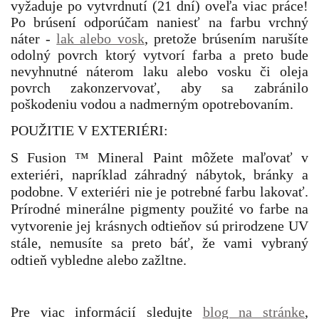
vyžaduje po vytvrdnutí (21 dní) oveľa viac práce!
Po brúsení odporúčam naniesť na farbu vrchný
náter -
lak alebo vosk
, pretože brúsením narušíte
odolný povrch ktorý vytvorí farba a preto bude
nevyhnutné náterom laku alebo vosku či oleja
povrch zakonzervovať, aby sa zabránilo
poškodeniu vodou a nadmerným opotrebovaním.
POUŽITIE V EXTERIÉRI:
S Fusion ™ Mineral Paint môžete maľovať v
exteriéri, napríklad záhradný nábytok, bránky a
podobne. V exteriéri nie je potrebné farbu lakovať.
Prírodné minerálne pigmenty použité vo farbe na
vytvorenie jej krásnych odtieňov sú prirodzene UV
stále, nemusíte sa preto báť, že vami vybraný
odtieň vybledne alebo zažltne.
Pre viac informácií sledujte
blog na stránke
,