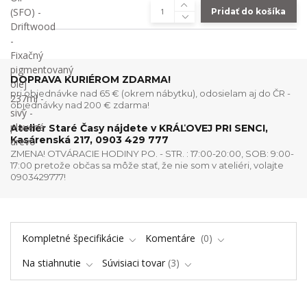
Pridať do košíka
DOPRAVA KURIÉROM ZDARMA!
pri objednávke nad 65 € (okrem nábytku), odosielam aj do ČR -
objednávky nad 200 € zdarma!
Ateliér Staré Časy nájdete v KRÁĽOVEJ PRI SENCI,
Kasárenská 217, 0903 429 777
ZMENA! OTVÁRACIE HODINY PO. - STR. : 17:00-20:00, SOB: 9:00-
17:00 pretože občas sa môže stať, že nie som v ateliéri, volajte
0903429777!
Kompletné špecifikácie
Komentáre
0
Na stiahnutie
Súvisiaci tovar
3