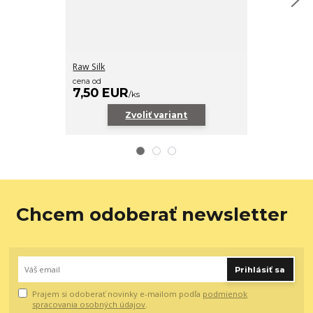
Raw Silk
Algonquin
cena od
cena od
7,50 EUR
7,50 EUR
/
ks
Zvoliť variant
Z
Chcem odoberať newsletter
Prihlásiť sa
Prajem si odoberať novinky e-mailom podľa
podmienok
spracovania osobných údajov
.