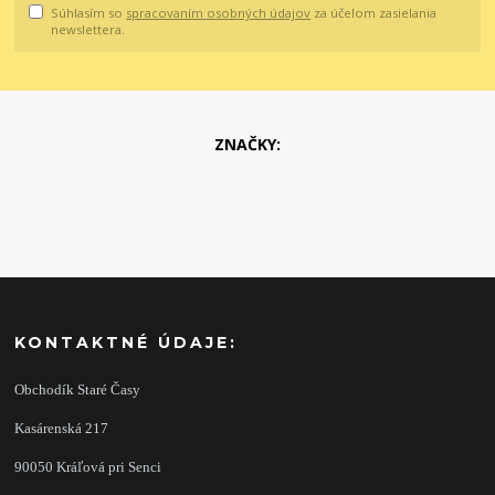
Súhlasím so
spracovaním osobných údajov
za účelom zasielania
newslettera.
ZNAČKY:
KONTAKTNÉ ÚDAJE:
Obchodík Staré Časy
Kasárenská 217
90050 Kráľová pri Senci