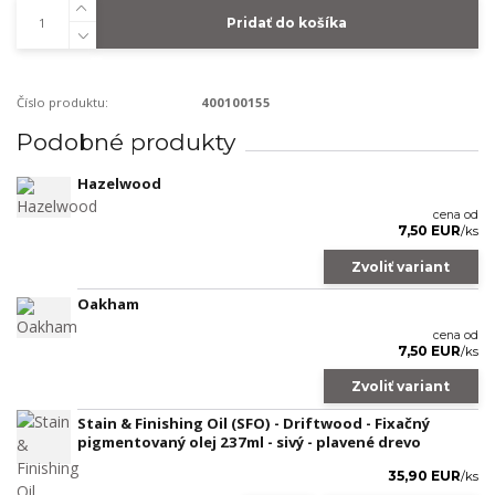
Pridať do košíka
Číslo produktu:
400100155
Podobné produkty
Hazelwood
cena od
7,50 EUR
/
ks
Zvoliť variant
Oakham
cena od
7,50 EUR
/
ks
Zvoliť variant
Stain & Finishing Oil (SFO) - Driftwood - Fixačný
pigmentovaný olej 237ml - sivý - plavené drevo
35,90 EUR
/
ks