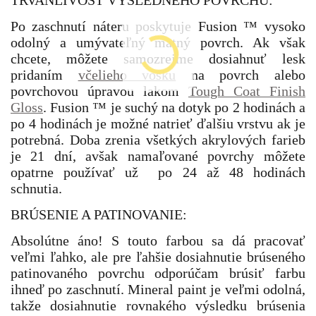
TRVANLIVOSŤ VÝSLEDNÉHO POVRCHU:
Po zaschnutí náteru poskytuje Fusion ™ vysoko
odolný a umývateľný matný povrch. Ak však
chcete, môžete samozrejme dosiahnuť lesk
pridaním
včelieho vosku
na povrch alebo
povrchovou úpravou lakom
Tough Coat Finish
Gloss
. Fusion ™ je suchý na dotyk po 2 hodinách a
po 4 hodinách je možné natrieť ďalšiu vrstvu ak je
potrebná. Doba zrenia všetkých akrylových farieb
je 21 dní, avšak namaľované povrchy môžete
opatrne používať už po 24 až 48 hodinách
schnutia.
BRÚSENIE A PATINOVANIE:
Absolútne áno! S touto farbou sa dá pracovať
veľmi ľahko, ale pre ľahšie dosiahnutie brúseného
patinovaného povrchu odporúčam brúsiť farbu
ihneď po zaschnutí. Mineral paint je veľmi odolná,
takže dosiahnutie rovnakého výsledku brúsenia