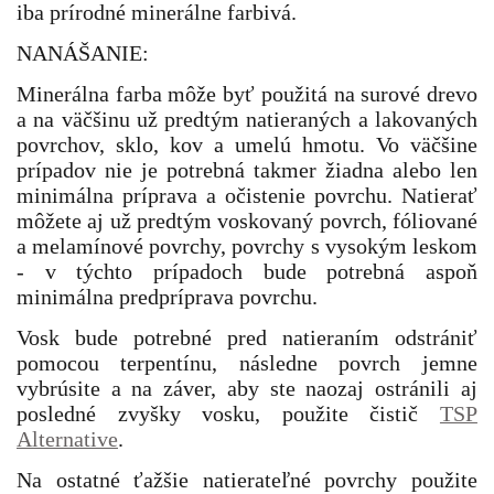
iba prírodné minerálne farbivá.
NANÁŠANIE:
Minerálna farba môže byť použitá na surové drevo
a na väčšinu už predtým natieraných a lakovaných
povrchov, sklo, kov a umelú hmotu. Vo väčšine
prípadov nie je potrebná takmer žiadna alebo len
minimálna príprava a očistenie povrchu. Natierať
môžete aj už predtým voskovaný povrch, fóliované
a melamínové povrchy, povrchy s vysokým leskom
- v týchto prípadoch bude potrebná aspoň
minimálna predpríprava povrchu.
Vosk bude potrebné pred natieraním odstrániť
pomocou terpentínu, následne povrch jemne
vybrúsite a na záver, aby ste naozaj ostránili aj
posledné zvyšky vosku, použite čistič
TSP
Alternative
.
Na ostatné ťažšie natierateľné povrchy použite