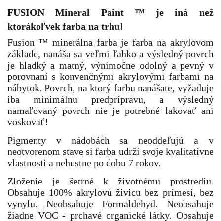
FUSION Mineral Paint
™
je iná než
ktorákoľvek farba na trhu!
Fusion ™ minerálna farba je farba na akrylovom
základe, nanáša sa veľmi ľahko a výsledný povrch
je hladký a matný, výnimočne odolný a pevný v
porovnaní s konvenčnými akrylovými farbami na
nábytok. Povrch, na ktorý farbu nanášate, vyžaduje
iba minimálnu predprípravu, a výsledný
namaľovaný povrch nie je potrebné lakovať ani
voskovať!
P
igmenty v nádobách sa neoddeľujú a v
neotvorenom stave si farba udrží svoje kvalitatívne
vlastnosti a nehustne po dobu 7 rokov.
Zloženie je šetrné k životnému prostrediu.
Obsahuje 100% akrylovú živicu bez prímesí, bez
vynylu. Neobsahuje Formaldehyd. Neobsahuje
žiadne VOC - prchavé organické látky. Obsahuje