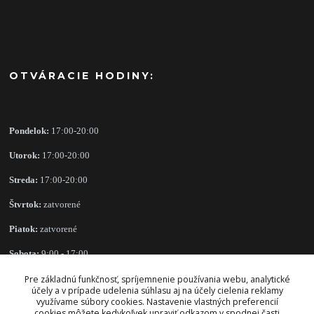
OTVÁRACIE HODINY:
Pondelok:
17:00-20:00
Utorok:
17:00-20:00
Streda:
17:00-20:00
Štvrtok:
zatvorené
Piatok:
zatvorené
Sobota:
9:00 - 17:00
Nedeľa:
zatvorené
Pre základnú funkčnosť, spríjemnenie používania webu, analytické
účely a v prípade udelenia súhlasu aj na účely cielenia reklamy
využívame súbory cookies. Nastavenie vlastných preferencií
cookies môžete kedykoľvek upraviť odkazom v spodnej časti