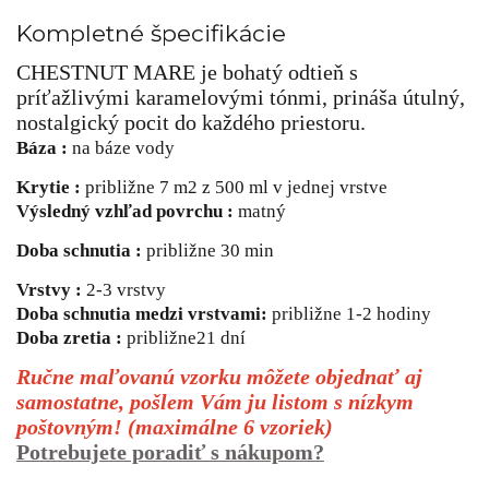
Kompletné špecifikácie
CHESTNUT MARE je bohatý odtieň s
príťažlivými karamelovými tónmi, prináša útulný,
nostalgický pocit do každého priestoru.
Báza :
na báze vody
Krytie :
približne 7 m2 z 500 ml v jednej vrstve
Výsledný vzhľad povrchu :
matný
Doba schnutia :
približne 30 min
Vrstvy :
2-3 vrstvy
Doba schnutia medzi vrstvami:
približne 1-2 hodiny
Doba zretia :
približne
21 dní
Ručne maľovanú vzorku môžete objednať aj
samostatne, pošlem Vám ju listom s nízkym
poštovným! (maximálne 6 vzoriek)
Potrebujete poradiť s nákupom?