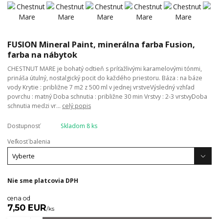
FUSION Mineral Paint, minerálna farba Fusion,
farba na nábytok
CHESTNUT MARE je bohatý odtieň s príťažlivými karamelovými tónmi,
prináša útulný, nostalgický pocit do každého priestoru. Báza : na báze
vody Krytie : približne 7 m2 z 500 ml v jednej vrstveVýsledný vzhľad
povrchu : matný Doba schnutia : približne 30 min Vrstvy : 2-3 vrstvyDoba
schnutia medzi vr...
celý popis
Dostupnosť
Skladom 8 ks
Veľkosť balenia
Nie sme platcovia DPH
cena od
7,50 EUR
/
ks