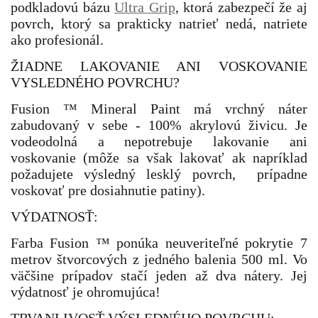
podkladovú bázu
Ultra Grip
, ktorá zabezpečí že aj
povrch, ktorý sa prakticky natrieť nedá, natriete
ako profesionál.
ŽIADNE LAKOVANIE ANI VOSKOVANIE
VYSLEDNÉHO POVRCHU?
Fusion ™ Mineral Paint má vrchný náter
zabudovaný v sebe - 100% akrylovú živicu. Je
vodeodolná a nepotrebuje lakovanie ani
voskovanie (môže sa však lakovať ak napríklad
požadujete výsledný lesklý povrch, prípadne
voskovať pre dosiahnutie patiny).
VÝDATNOSŤ:
Farba Fusion ™ ponúka neuveriteľné pokrytie 7
metrov štvorcových z jedného balenia 500 ml. Vo
väčšine prípadov stačí jeden až dva nátery. Jej
výdatnosť je ohromujúca!