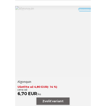
Novinka
Algonquin
Ušetříte až 4,80 EUR
(- 14 %)
cena od
6,70 EUR
/
ks
Zvoliť variant