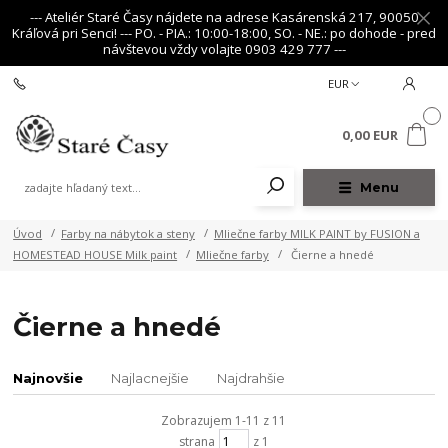
--- Ateliér Staré Časy nájdete na adrese Kasárenská 217, 90050
Kráľová pri Senci! --- PO. - PIA.: 10:00-18:00, SO. - NE.: po dohode - pred
návštevou vždy volajte 0903 429 777 ---
+421 903 429 777
EUR
0
0,00 EUR
Menu
Úvod
Farby na nábytok a steny
Mliečne farby MILK PAINT by FUSION a
HOMESTEAD HOUSE Milk paint
Mliečne farby
Čierne a hnedé
Čierne a hnedé
Najnovšie
Najlacnejšie
Najdrahšie
Zobrazujem 1-11 z 11
strana
z 1