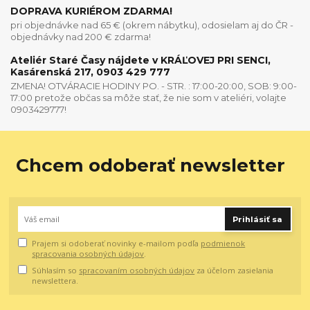
DOPRAVA KURIÉROM ZDARMA!
pri objednávke nad 65 € (okrem nábytku), odosielam aj do ČR -
objednávky nad 200 € zdarma!
Ateliér Staré Časy nájdete v KRÁĽOVEJ PRI SENCI,
Kasárenská 217, 0903 429 777
ZMENA! OTVÁRACIE HODINY PO. - STR. : 17:00-20:00, SOB: 9:00-
17:00 pretože občas sa môže stať, že nie som v ateliéri, volajte
0903429777!
Chcem odoberať newsletter
Prihlásiť sa
Prajem si odoberať novinky e-mailom podľa
podmienok
spracovania osobných údajov
.
Súhlasím so
spracovaním osobných údajov
za účelom zasielania
newslettera.