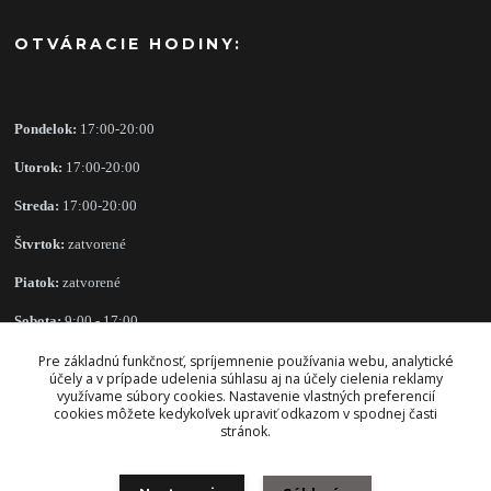
OTVÁRACIE HODINY:
Pondelok:
17:00-20:00
Utorok:
17:00-20:00
Streda:
17:00-20:00
Štvrtok:
zatvorené
Piatok:
zatvorené
Sobota:
9:00 - 17:00
Nedeľa:
zatvorené
Pre základnú funkčnosť, spríjemnenie používania webu, analytické
účely a v prípade udelenia súhlasu aj na účely cielenia reklamy
využívame súbory cookies. Nastavenie vlastných preferencií
cookies môžete kedykoľvek upraviť odkazom v spodnej časti
stránok.
OBCHODNÉ PODMIENKY