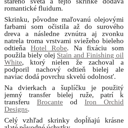
starého sveta a tejto skrinke dodáva
romantické fluidum.
Skrinku, pôvodne maľovanú olejovými
farbami som očistila až do surového
dreva a následne zvnútra aj zvonku
natrela troma vrstvami sviežeho bieleho
odtieňa
Hotel Robe
. Na fixáciu som
použila biely olej
Stain and Finishing oil
White
, ktorý nielen že zachoval a
podporil nachový odtieň bielej ale
naviac dodá povrchu skvelú odolnosť.
Na dvierkach a šuplíčku je použitý
jemný transfer bielej ruže, patrí k
transferu
Brocante
od
Iron Orchid
Designs
.
Celý vzhľad skrinky dopĺňajú krásne
zlaté pôvodné úchytky.