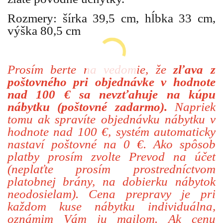
Rozmery: šírka 39,5 cm, hĺbka 33 cm,
výška 80,5 cm
Prosím berte na vedomie, že
zľava z
poštovného pri objednávke v hodnote
nad 100 € sa nevzťahuje na kúpu
nábytku (poštovné zadarmo).
Napriek
tomu ak spravíte objednávku nábytku v
hodnote nad 100 €, systém automaticky
nastaví poštovné na 0 €. Ako spôsob
platby prosím zvolte Prevod na účet
(neplaťte prosím prostredníctvom
platobnej brány, na dobierku nábytok
neodosielam). Cena prepravy je pri
každom kuse nábytku individuálna,
oznámim Vám ju mailom. Ak cenu