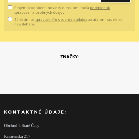
Prajem si odoberať novinky e-mailom podľa
podmienok
spracovania osobných údajov
.
Súhlasím so
spracovaním osobných údajov
za účelom zasielania
newslettera.
ZNAČKY:
KONTAKTNÉ ÚDAJE:
Obchodík Staré Časy
Kasárenská 217