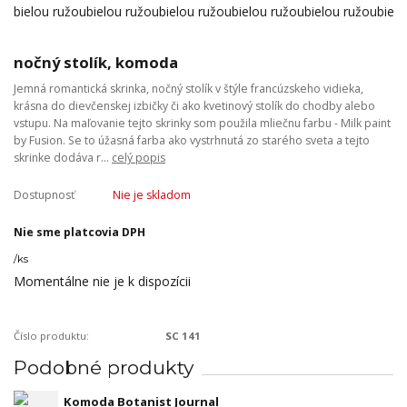
nočný stolík, komoda
Jemná romantická skrinka, nočný stolík v štýle francúzskeho vidieka,
krásna do dievčenskej izbičky či ako kvetinový stolík do chodby alebo
vstupu. Na maľovanie tejto skrinky som použila mliečnu farbu - Milk paint
by Fusion. Se to úžasná farba ako vystrhnutá zo starého sveta a tejto
skrinke dodáva r...
celý popis
Dostupnosť
Nie je skladom
Nie sme platcovia DPH
/
ks
Momentálne nie je k dispozícii
Číslo produktu:
SC 141
Podobné produkty
Komoda Botanist Journal