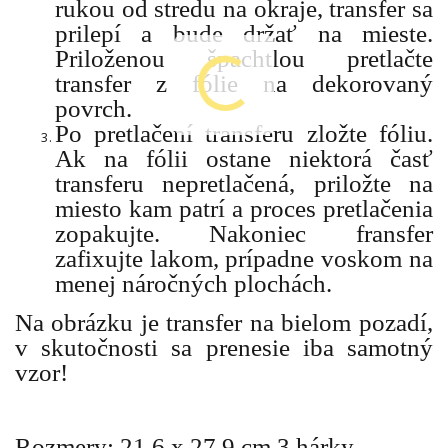
rukou od stredu na okraje, transfer sa
prilepí a bude držať na mieste.
Priloženou špachtlou pretlačte
transfer z fólie na dekorovaný
povrch.
Po pretlačení transferu zložte fóliu.
Ak na fólii ostane niektorá časť
transferu nepretlačená, priložte na
miesto kam patrí a proces pretlačenia
zopakujte. Nakoniec fransfer
zafixujte lakom, prípadne voskom na
menej náročných plochách.
Na obrázku je transfer na bielom pozadí,
v skutočnosti sa prenesie iba samotný
vzor!
Rozmery: 21,6 x 27,9 cm 3 hárky