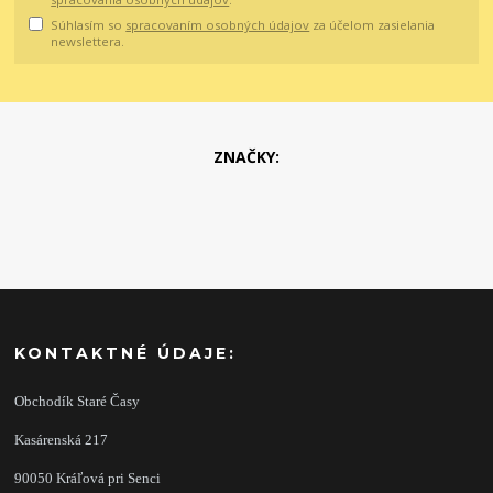
Súhlasím so
spracovaním osobných údajov
za účelom zasielania
newslettera.
ZNAČKY:
KONTAKTNÉ ÚDAJE:
Obchodík Staré Časy
Kasárenská 217
90050 Kráľová pri Senci