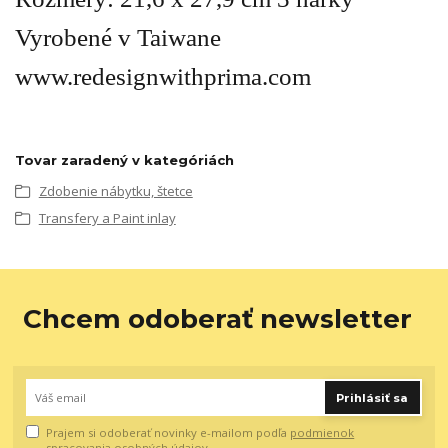
Vyrobené v Taiwane
www.redesignwithprima.com
Tovar zaradený v kategóriách
Zdobenie nábytku, štetce
Transfery a Paint inlay
Chcem odoberať newsletter
Prihlásiť sa
Prajem si odoberať novinky e-mailom podľa
podmienok
spracovania osobných údajov
.