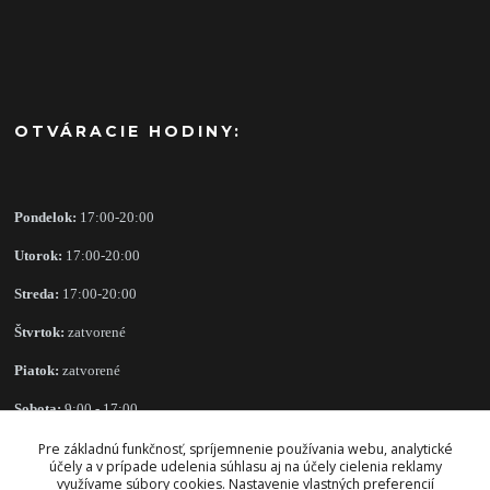
OTVÁRACIE HODINY:
Pondelok:
17:00-20:00
Utorok:
17:00-20:00
Streda:
17:00-20:00
Štvrtok:
zatvorené
Piatok:
zatvorené
Sobota:
9:00 - 17:00
Nedeľa:
zatvorené
Pre základnú funkčnosť, spríjemnenie používania webu, analytické
účely a v prípade udelenia súhlasu aj na účely cielenia reklamy
využívame súbory cookies. Nastavenie vlastných preferencií