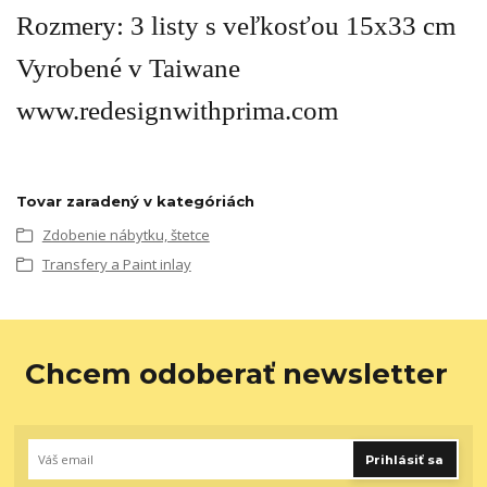
Rozmery: 3 listy s veľkosťou 15x33 cm
Vyrobené v Taiwane
www.redesignwithprima.com
Tovar zaradený v kategóriách
Zdobenie nábytku, štetce
Transfery a Paint inlay
Chcem odoberať newsletter
Prihlásiť sa