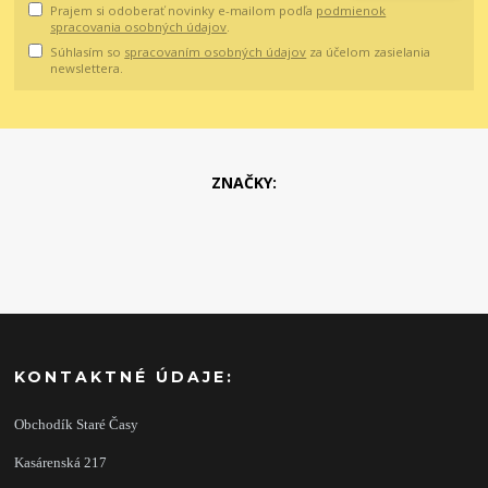
Prajem si odoberať novinky e-mailom podľa
podmienok
spracovania osobných údajov
.
Súhlasím so
spracovaním osobných údajov
za účelom zasielania
newslettera.
ZNAČKY:
KONTAKTNÉ ÚDAJE:
Obchodík Staré Časy
Kasárenská 217