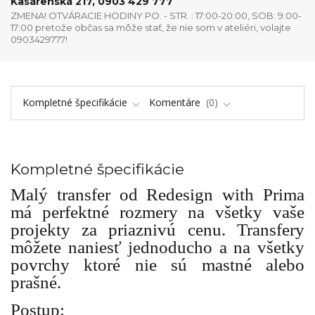
Kasárenská 217, 0903 429 777
ZMENA! OTVÁRACIE HODINY PO. - STR. : 17:00-20:00, SOB: 9:00-
17:00 pretože občas sa môže stať, že nie som v ateliéri, volajte
0903429777!
Kompletné špecifikácie
Komentáre
0
Kompletné špecifikácie
Malý transfer od Redesign with Prima
má perfektné rozmery na všetky vaše
projekty za priaznivú cenu. Transfery
môžete naniesť jednoducho a na všetky
povrchy ktoré nie sú mastné alebo
prašné.
Postup: