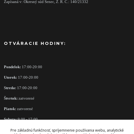
Zapísaná v: Okresný súd Senec, Ž. R. Č.: 140/21332
OTVÁRACIE HODINY:
Pondelok:
17:00-20:00
Utorok:
17:00-20:00
Streda:
17:00-20:00
Štvrtok:
zatvorené
Piatok:
zatvorené
Sobota:
9:00 - 17:00
Nedeľa:
zatvorené
Pre základnú funkčnosť, spríjemnenie používania webu, analytické