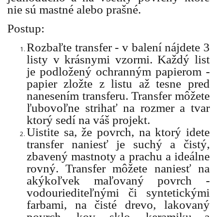
nie sú mastné alebo prašné.
Postup:
Rozbaľte transfer - v balení nájdete 3
listy v krásnymi vzormi. Každý list
je podložený ochranným papierom -
papier zložte z listu až tesne pred
nanesením transferu. Transfer môžete
ľubovoľne strihať na rozmer a tvar
ktorý sedí na váš projekt.
Uistite sa, že povrch, na ktorý idete
transfer naniesť je suchý a čistý,
zbavený mastnoty a prachu a ideálne
rovný. Transfer môžete naniesť na
akýkoľvek maľovaný povrch -
vodouriediteľnými či syntetickými
farbami, na čisté drevo, lakovaný
povrch, kov, sklo, keramiku a