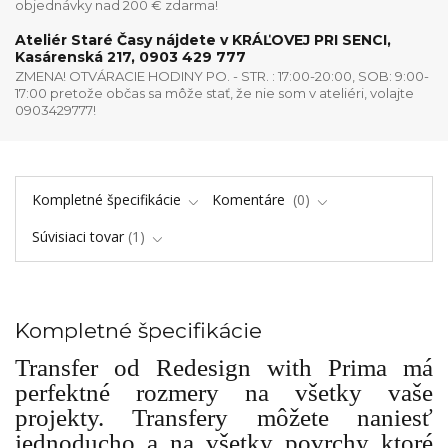
objednávky nad 200 € zdarma!
Ateliér Staré Časy nájdete v KRÁĽOVEJ PRI SENCI,
Kasárenská 217, 0903 429 777
ZMENA! OTVÁRACIE HODINY PO. - STR. : 17:00-20:00, SOB: 9:00-
17:00 pretože občas sa môže stať, že nie som v ateliéri, volajte
0903429777!
Kompletné špecifikácie
Komentáre
0
Súvisiaci tovar
1
Kompletné špecifikácie
Transfer od Redesign with Prima má
perfektné rozmery na všetky vaše
projekty. Transfery môžete naniesť
jednoducho a na všetky povrchy ktoré