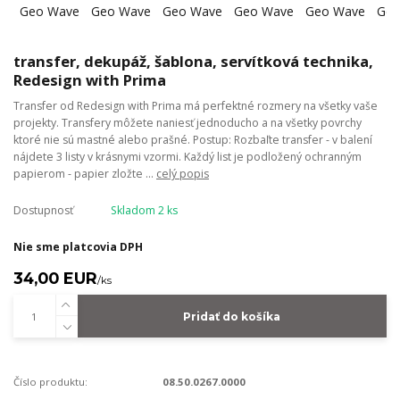
transfer, dekupáž, šablona, servítková technika,
Redesign with Prima
Transfer od Redesign with Prima má perfektné rozmery na všetky vaše
projekty. Transfery môžete naniesť jednoducho a na všetky povrchy
ktoré nie sú mastné alebo prašné. Postup: Rozbaľte transfer - v balení
nájdete 3 listy v krásnymi vzormi. Každý list je podložený ochranným
papierom - papier zložte ...
celý popis
Dostupnosť
Skladom 2 ks
Nie sme platcovia DPH
34,00 EUR
/
ks
Pridať do košíka
Číslo produktu:
08.50.0267.0000