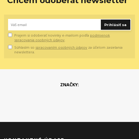
Chcem odoberať newsletter
Prihlásiť sa
Prajem si odoberať novinky e-mailom podľa
podmienok
spracovania osobných údajov
.
Súhlasím so
spracovaním osobných údajov
za účelom zasielania
newslettera.
ZNAČKY: