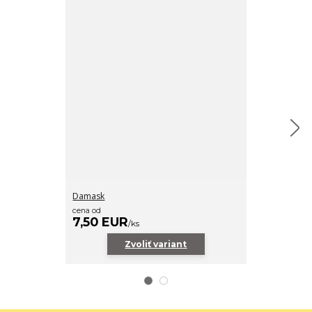
Damask
Šablóna Dama
cena od
32,60 EU
7,50 EUR
/
ks
Zvoliť variant