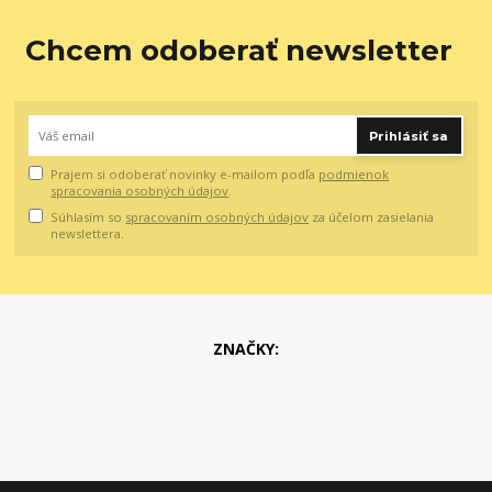
Chcem odoberať newsletter
Prihlásiť sa
Prajem si odoberať novinky e-mailom podľa
podmienok
spracovania osobných údajov
.
Súhlasím so
spracovaním osobných údajov
za účelom zasielania
newslettera.
ZNAČKY: