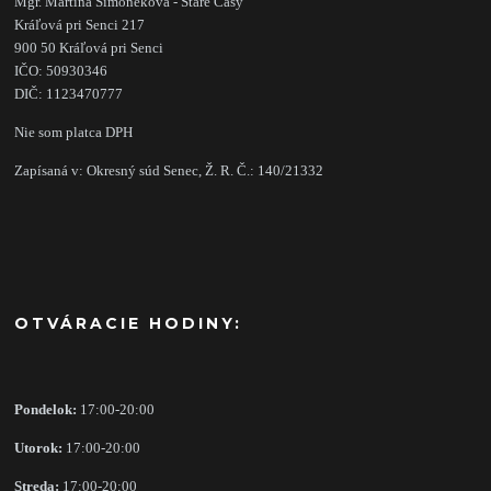
Mgr. Martina Šimoneková - Staré Časy
Kráľová pri Senci 217
900 50 Kráľová pri Senci
IČO: 50930346
DIČ: 1123470777
Nie som platca DPH
Zapísaná v: Okresný súd Senec, Ž. R. Č.: 140/21332
OTVÁRACIE HODINY:
Pondelok:
17:00-20:00
Utorok:
17:00-20:00
Streda:
17:00-20:00