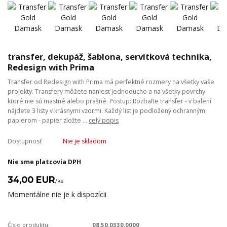
transfer, dekupáž, šablona, servítková technika,
Redesign with Prima
Transfer od Redesign with Prima má perfektné rozmery na všetky vaše
projekty. Transfery môžete naniesť jednoducho a na všetky povrchy
ktoré nie sú mastné alebo prašné. Postup: Rozbaľte transfer - v balení
nájdete 3 listy v krásnymi vzormi. Každý list je podložený ochranným
papierom - papier zložte ...
celý popis
Dostupnosť
Nie je skladom
Nie sme platcovia DPH
34,00 EUR
/
ks
Momentálne nie je k dispozícii
Číslo produktu:
08.50.0330.0000