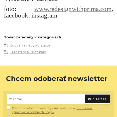
foto:
www.redesignwithprima.com
,
facebook, instagram
Tovar zaradený v kategóriách
Zdobenie nábytku, štetce
Transfery a Paint inlay
Chcem odoberať newsletter
Prihlásiť sa
Prajem si odoberať novinky e-mailom podľa
podmienok
spracovania osobných údajov
.