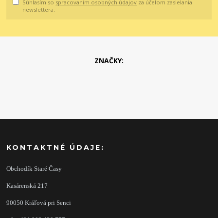
Súhlasím so
spracovaním osobných údajov
za účelom zasielania
newslettera.
ZNAČKY:
KONTAKTNÉ ÚDAJE:
Obchodík Staré Časy
Kasárenská 217
90050 Kráľová pri Senci