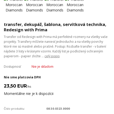
transfer, dekupáž, šablona, servítková technika,
Redesign with Prima
Transfer od Redesign with Prima má perfektné rozmery na všetky vaše
projekty. Transfery môžete naniesť jednoducho a na všetky povrchy
ktoré nie sú mastné alebo prašné. Postup: Rozbaľte transfer - v balení
nájdete 3 listy v krásnymi vzormi. Každý list je podložený ochranným
papierom - papier zložte ...
celý popis
Dostupnosť
Nie je skladom
Nie sme platcovia DPH
23,50 EUR
/
ks
Momentálne nie je k dispozícii
Číslo produktu:
08.50.0323.0000