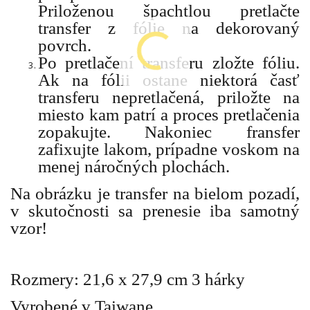
Priloženou špachtlou pretlačte
transfer z fólie na dekorovaný
povrch.
Po pretlačení transferu zložte fóliu.
Ak na fólii ostane niektorá časť
transferu nepretlačená, priložte na
miesto kam patrí a proces pretlačenia
zopakujte. Nakoniec fransfer
zafixujte lakom, prípadne voskom na
menej náročných plochách.
Na obrázku je transfer na bielom pozadí,
v skutočnosti sa prenesie iba samotný
vzor!
Rozmery: 21,6 x 27,9 cm 3 hárky
Vyrobené v Taiwane