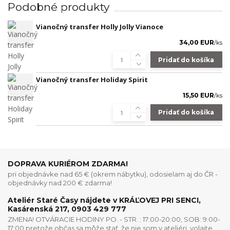
Podobné produkty
Vianočný transfer Holly Jolly Vianoce
34,00 EUR
/
ks
Pridať do košíka
Vianočný transfer Holiday Spirit
15,50 EUR
/
ks
Pridať do košíka
DOPRAVA KURIÉROM ZDARMA!
pri objednávke nad 65 € (okrem nábytku), odosielam aj do ČR -
objednávky nad 200 € zdarma!
Ateliér Staré Časy nájdete v KRÁĽOVEJ PRI SENCI,
Kasárenská 217, 0903 429 777
ZMENA! OTVÁRACIE HODINY PO. - STR. : 17:00-20:00, SOB: 9:00-
17:00 pretože občas sa môže stať, že nie som v ateliéri, volajte