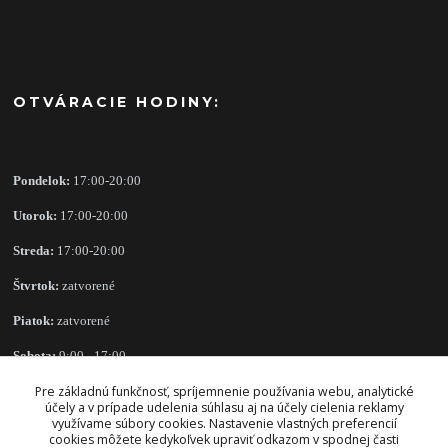
OTVÁRACIE HODINY:
Pondelok:
17:00-20:00
Utorok:
17:00-20:00
Streda:
17:00-20:00
Štvrtok:
zatvorené
Piatok:
zatvorené
Sobota:
9:00 - 17:00
Nedeľa:
Pre základnú funkčnosť, spríjemnenie používania webu, analytické
zatvorené
účely a v prípade udelenia súhlasu aj na účely cielenia reklamy
využívame súbory cookies. Nastavenie vlastných preferencií
cookies môžete kedykoľvek upraviť odkazom v spodnej časti