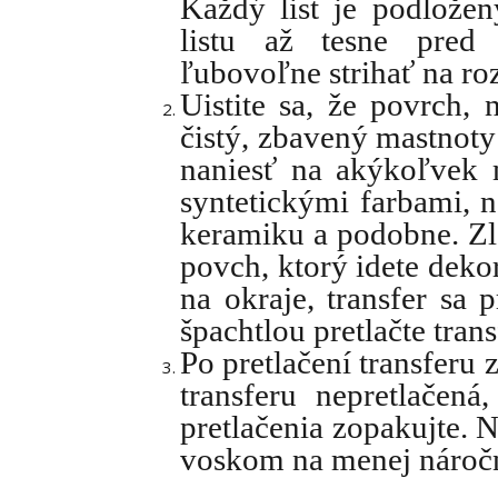
Každý list je podlože
listu až tesne pred 
ľubovoľne strihať na roz
Uistite sa, že povrch, 
čistý, zbavený mastnoty
naniesť na akýkoľvek 
syntetickými farbami, n
keramiku a podobne. Zlo
povch, ktorý idete deko
na okraje, transfer sa 
špachtlou pretlačte tran
Po pretlačení transferu z
transferu nepretlačená
pretlačenia zopakujte. 
voskom na menej nároč