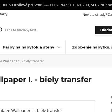
 90050 Kráľová pri Senci! --- PO. - PIA.: 10:00-18:00, SO. - NE.:
takty
Neviete si rady? Za
Hľada
Farby na nábytok a steny
Zdobenie nábytku, 
 Wallpaper I. - biely transfer
paper I. - biely transfer