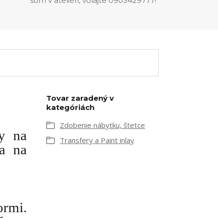
som v ateliéri, volajte 0903429777!
Tovar zaradený v
kategóriách
Zdobenie nábytku, štetce
y na
Transfery a Paint inlay
 a na
ormi.