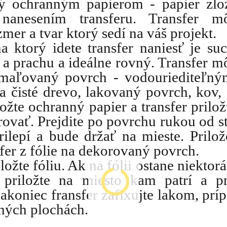
ný ochranným papierom - papier zlo
nanesením transferu. Transfer mô
mer a tvar ktorý sedí na váš projekt.
na ktorý idete transfer naniesť je su
 a prachu a ideálne rovný. Transfer m
maľovaný povrch - vodouriediteľný
a čisté drevo, lakovaný povrch, kov, 
žte ochranný papier a transfer prilož
rovať. Prejdite po povrchu rukou od s
prilepí a bude držať na mieste. Prilo
sfer z fólie na dekorovaný povrch.
ložte fóliu. Ak na fólii ostane niektorá
, priložte na miesto kam patrí a p
Nakoniec fransfer zafixujte lakom, prí
ných plochách.