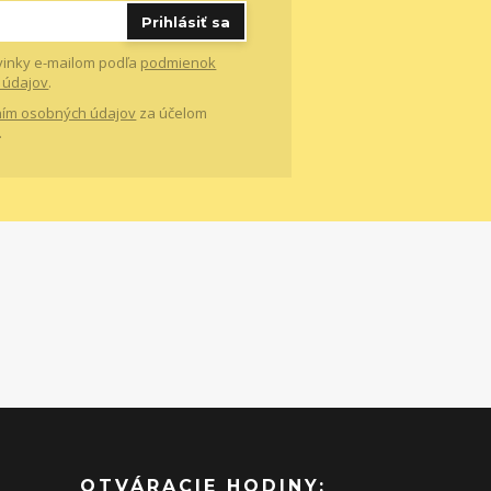
Prihlásiť sa
vinky e-mailom podľa
podmienok
 údajov
.
ím osobných údajov
za účelom
.
OTVÁRACIE HODINY: