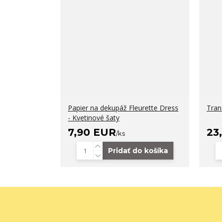
Papier na dekupáž Fleurette Dress
Tran
- Kvetinové šaty
7,90 EUR
23
/
ks
Pridať do košíka