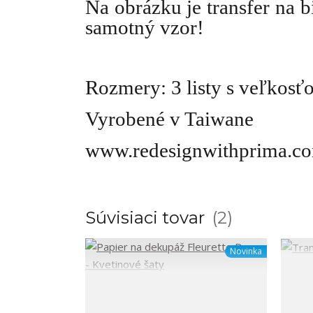
Na obrázku je transfer na b
samotný vzor!
Rozmery: 3 listy s veľkos
Vyrobené v Taiwane
www.redesignwithprima.c
Súvisiaci tovar
2
Novinka