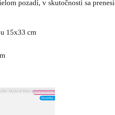
ielom pozadí, v skutočnosti sa prenesi
ťou 15x33 cm
om
TOP produkt
Novinka