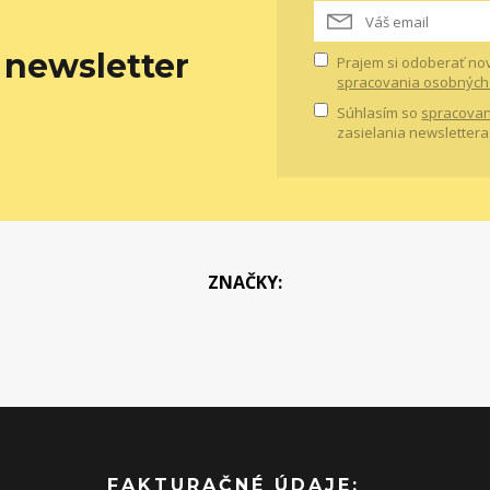
newsletter
Prajem si odoberať no
spracovania osobných
Súhlasím so
spracovan
zasielania newslettera
ZNAČKY:
FAKTURAČNÉ ÚDAJE: