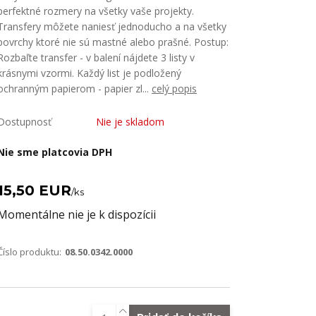
perfektné rozmery na všetky vaše projekty.
Transfery môžete naniesť jednoducho a na všetky
povrchy ktoré nie sú mastné alebo prašné. Postup:
Rozbaľte transfer - v balení nájdete 3 listy v
krásnymi vzormi. Každý list je podložený
ochranným papierom - papier zl...
celý popis
Dostupnosť
Nie je skladom
Nie sme platcovia DPH
15,50 EUR
/
ks
Momentálne nie je k dispozícii
Číslo produktu:
08.50.0342.0000