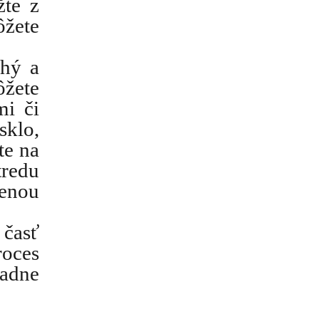
žte z
žete
chý a
ôžete
mi či
sklo,
te na
tredu
ženou
 časť
roces
padne