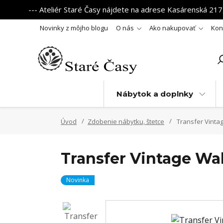
--- Ateliér Staré Časy nájdete na adrese Kasárenská 217,
Novinky z môjho blogu
O nás
Ako nakupovať
Kon
Nábytok a doplnky
Úvod
Zdobenie nábytku, štetce
Transfer Vintage
Transfer Vintage Wall
Novinka