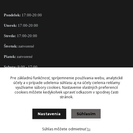
Pondelok:
17:00-20:00
Utorok:
17:00-20:00
Streda:
17:00-20:00
Štvrtok:
zatvorené
Piatok:
zatvorené
Sobota:
9:00 - 17:00
Nedeľa:
zatvorené
Pre základnú funkčnosť, spríjemnenie používania webu, analytické
účely a v prípade udelenia súhlasu aj na účely cielenia reklamy
využívame súbory cookies. Nastavenie vlastných preferencií
cookies môžete kedykoľvek upraviť odkazom v spodnej časti
stránok.
OBCHODNÉ PODMIENKY
Nastavenia
Súhlasím
Súhlas môžete odmietnuť
tu
.
Vytvorené na
Eshop-rychlo.sk