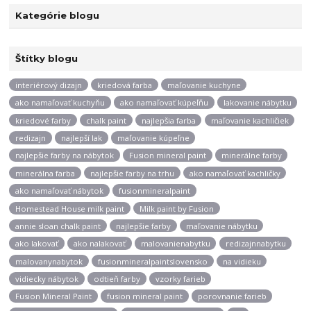
Kategórie blogu
Štítky blogu
interiérový dizajn
kriedová farba
maľovanie kuchyne
ako namaľovať kuchyňu
ako namaľovať kúpeľňu
lakovanie nábytku
kriedové farby
chalk paint
najlepšia farba
maľovanie kachličiek
redizajn
najlepší lak
maľovanie kúpeľne
najlepšie farby na nábytok
Fusion mineral paint
minerálne farby
minerálna farba
najlepšie farby na trhu
ako namaľovať kachličky
ako namaľovať nábytok
fusionmineralpaint
Homestead House milk paint
Milk paint by Fusion
annie sloan chalk paint
najlepšie farby
maľovanie nábytku
ako lakovať
ako nalakovať
malovanienabytku
redizajnnabytku
malovanynabytok
fusionmineralpaintslovensko
na vidieku
vidiecky nábytok
odtieň farby
vzorky farieb
Fusion Mineral Paint
fusion mineral paint
porovnanie farieb