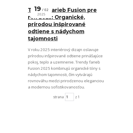
19
Trendy farieb Fusion pre
02
2025
rok 2025: Organické,
prírodou inšpirované
odtiene s nádychom
tajomnosti
V roku 2025 interiérový dizajn oslavuje
prírodou inšpirované odtiene prinášajúce
pokoj, teplo a uzemnenie. Trendy farieb
Fusion 2025 kombinujú organické tóny s
nádychom tajomnosti, čím vytvárajú
rovnováhu medzi prirodzenou eleganciou
a modernou sofistikovanosťou.
strana
z 1