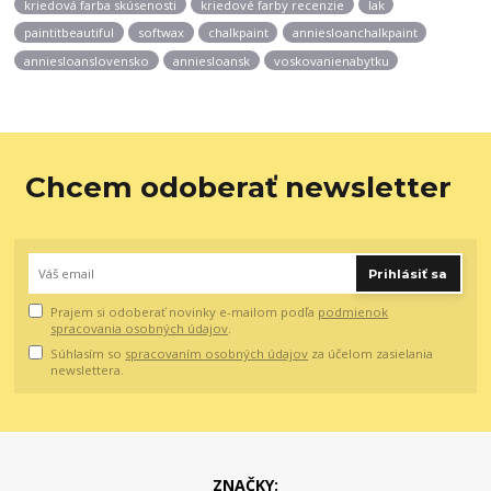
kriedová farba skúsenosti
kriedové farby recenzie
lak
paintitbeautiful
softwax
chalkpaint
anniesloanchalkpaint
anniesloanslovensko
anniesloansk
voskovanienabytku
Chcem odoberať newsletter
Prihlásiť sa
Prajem si odoberať novinky e-mailom podľa
podmienok
spracovania osobných údajov
.
Súhlasím so
spracovaním osobných údajov
za účelom zasielania
newslettera.
ZNAČKY: