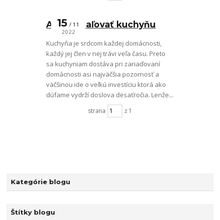
15
Ako namaľovať kuchyňu
11
2022
Kuchyňa je srdcom každej domácnosti,
každý jej člen v nej trávi veľa času. Preto
sa kuchyniam dostáva pri zariaďovaní
domácnosti asi najväčšia pozornosť a
väčšinou ide o veľkú investíciu ktorá ako
dúfame vydrží doslova desaťročia. Lenže...
strana
z 1
Kategórie blogu
Štítky blogu