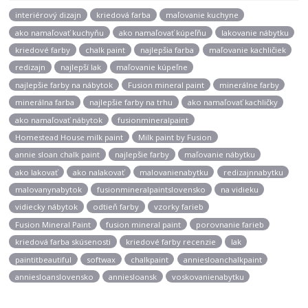
interiérový dizajn
kriedová farba
maľovanie kuchyne
ako namaľovať kuchyňu
ako namaľovať kúpeľňu
lakovanie nábytku
kriedové farby
chalk paint
najlepšia farba
maľovanie kachličiek
redizajn
najlepší lak
maľovanie kúpeľne
najlepšie farby na nábytok
Fusion mineral paint
minerálne farby
minerálna farba
najlepšie farby na trhu
ako namaľovať kachličky
ako namaľovať nábytok
fusionmineralpaint
Homestead House milk paint
Milk paint by Fusion
annie sloan chalk paint
najlepšie farby
maľovanie nábytku
ako lakovať
ako nalakovať
malovanienabytku
redizajnnabytku
malovanynabytok
fusionmineralpaintslovensko
na vidieku
vidiecky nábytok
odtieň farby
vzorky farieb
Fusion Mineral Paint
fusion mineral paint
porovnanie farieb
kriedová farba skúsenosti
kriedové farby recenzie
lak
paintitbeautiful
softwax
chalkpaint
anniesloanchalkpaint
anniesloanslovensko
anniesloansk
voskovanienabytku