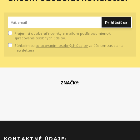
Prihlásiť sa
Prajem si odoberať novinky e-mailom podľa
podmienok
spracovania osobných údajov
.
Súhlasím so
spracovaním osobných údajov
za účelom zasielania
newslettera.
ZNAČKY:
KONTAKTNÉ ÚDAJE: