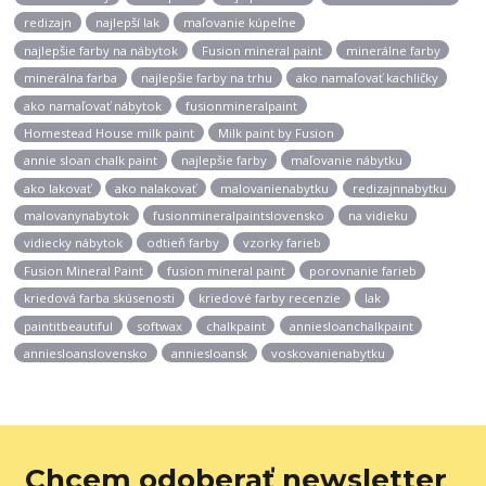
redizajn
najlepší lak
maľovanie kúpeľne
najlepšie farby na nábytok
Fusion mineral paint
minerálne farby
minerálna farba
najlepšie farby na trhu
ako namaľovať kachličky
ako namaľovať nábytok
fusionmineralpaint
Homestead House milk paint
Milk paint by Fusion
annie sloan chalk paint
najlepšie farby
maľovanie nábytku
ako lakovať
ako nalakovať
malovanienabytku
redizajnnabytku
malovanynabytok
fusionmineralpaintslovensko
na vidieku
vidiecky nábytok
odtieň farby
vzorky farieb
Fusion Mineral Paint
fusion mineral paint
porovnanie farieb
kriedová farba skúsenosti
kriedové farby recenzie
lak
paintitbeautiful
softwax
chalkpaint
anniesloanchalkpaint
anniesloanslovensko
anniesloansk
voskovanienabytku
Chcem odoberať newsletter