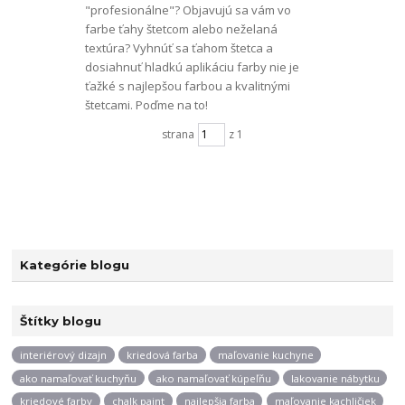
"profesionálne"? Objavujú sa vám vo
farbe ťahy štetcom alebo neželaná
textúra? Vyhnúť sa ťahom štetca a
dosiahnuť hladkú aplikáciu farby nie je
ťažké s najlepšou farbou a kvalitnými
štetcami. Poďme na to!
strana
z 1
Kategórie blogu
Štítky blogu
interiérový dizajn
kriedová farba
maľovanie kuchyne
ako namaľovať kuchyňu
ako namaľovať kúpeľňu
lakovanie nábytku
kriedové farby
chalk paint
najlepšia farba
maľovanie kachličiek